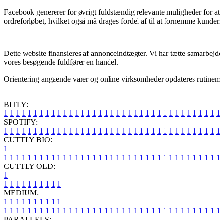
Facebook genererer for øvrigt fuldstændig relevante muligheder for at f
ordreforløbet, hvilket også må drages fordel af til at fornemme kunder
Dette website finansieres af annonceindtægter. Vi har tætte samarbej
vores besøgende fuldfører en handel.
Orientering angående varer og online virksomheder opdateres rutinemæss
BITLY:
1
1
1
1
1
1
1
1
1
1
1
1
1
1
1
1
1
1
1
1
1
1
1
1
1
1
1
1
1
1
1
1
1
1
1
1
1
SPOTIFY:
1
1
1
1
1
1
1
1
1
1
1
1
1
1
1
1
1
1
1
1
1
1
1
1
1
1
1
1
1
1
1
1
1
1
1
1
1
CUTTLY BIO:
1
1
1
1
1
1
1
1
1
1
1
1
1
1
1
1
1
1
1
1
1
1
1
1
1
1
1
1
1
1
1
1
1
1
1
1
1
1
CUTTLY OLD:
1
1
1
1
1
1
1
1
1
1
1
MEDIUM:
1
1
1
1
1
1
1
1
1
1
1
1
1
1
1
1
1
1
1
1
1
1
1
1
1
1
1
1
1
1
1
1
1
1
1
1
1
1
1
1
1
1
1
1
1
1
1
PARALLELS: