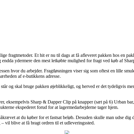
e fragtmetoder. Et hit er nu til dags at få afleveret pakken hos en pak
og endda ydermere den mest letkøbte mulighed for fragt ved køb af Sha
ressen hvor du arbejder. Fragtløsningen viser sig som oftest en lille smu
i nærheden af e-butikkens adresse.
 står og skal bruge pakken øjeblikkeligt, og herved er det tydeligvis men
er, eksempelvis Sharp & Dapper Clip på knapper (sæt på 6) Urban bar, me
rodukterne ekspederet forud for at lagermedarbejderne tager hjem.
påkrævet at du køber for et fastsat beløb. Desuden skulle man udse dig de
il blive at få bragt ordren til et udleveringssted.