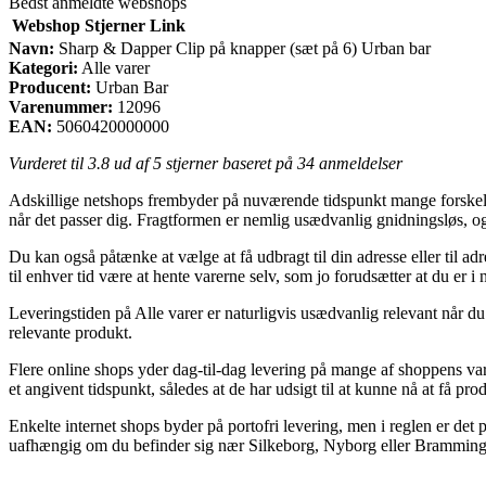
Bedst anmeldte webshops
Webshop
Stjerner
Link
Navn:
Sharp & Dapper Clip på knapper (sæt på 6) Urban bar
Kategori:
Alle varer
Producent:
Urban Bar
Varenummer:
12096
EAN:
5060420000000
Vurderet til
3.8
ud af 5 stjerner baseret på
34
anmeldelser
Adskillige netshops frembyder på nuværende tidspunkt mange forskellig
når det passer dig. Fragtformen er nemlig usædvanlig gnidningsløs, 
Du kan også påtænke at vælge at få udbragt til din adresse eller til ad
til enhver tid være at hente varerne selv, som jo forudsætter at du er 
Leveringstiden på Alle varer er naturligvis usædvanlig relevant når du
relevante produkt.
Flere online shops yder dag-til-dag levering på mange af shoppens var
et angivent tidspunkt, således at de har udsigt til at kunne nå at få p
Enkelte internet shops byder på portofri levering, men i reglen er det 
uafhængig om du befinder sig nær Silkeborg, Nyborg eller Bramming – v