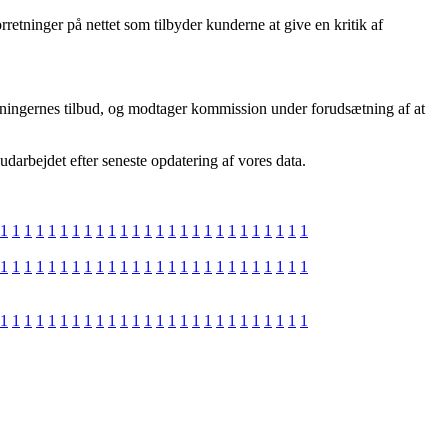
rretninger på nettet som tilbyder kunderne at give en kritik af
etningernes tilbud, og modtager kommission under forudsætning af at
darbejdet efter seneste opdatering af vores data.
1
1
1
1
1
1
1
1
1
1
1
1
1
1
1
1
1
1
1
1
1
1
1
1
1
1
1
1
1
1
1
1
1
1
1
1
1
1
1
1
1
1
1
1
1
1
1
1
1
1
1
1
1
1
1
1
1
1
1
1
1
1
1
1
1
1
1
1
1
1
1
1
1
1
1
1
1
1