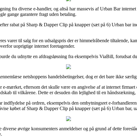
gning fra diverse e-handler, og altså har massevis af Urban Bar internet
ogle gange garantere fragt uden betaling.
r efter rabat på Sharp & Dapper Clip på knapper (sæt på 6) Urban bar i
eres varer til salg for en udsalgspris der er himmelråbende tiltalende, 
overfor uoprigtige internet foretagender.
burde du udnytte en afdragsløsning fra eksempelvis ViaBill, forudsat du 
ennemlæse netshoppens handelsbetingelser, dog er det bare ikke særlig 
er e-mærket, eftersom det skulle være en angivelse af at internet firma
kab til vilkårene. Dette er desuden din lejlighed til en håndsrækning, 
har indflydelse på ordren, eksempelvis den ombytningsret e-forhandleren 
 påvise købet af Sharp & Dapper Clip på knapper (sæt på 6) Urban bar, u
ige diverse øvrige konsumenters anmeldelser og på grund af dette foreslåe
e.