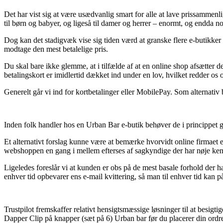
Det har vist sig at være usædvanlig smart for alle at lave prissammenli
til børn og babyer, og ligeså til damer og herrer – enormt, og endda n
Dog kan det stadigvæk vise sig tiden værd at granske flere e-butikke
modtage den mest betalelige pris.
Du skal bare ikke glemme, at i tilfælde af at en online shop afsætter d
betalingskort er imidlertid dækket ind under en lov, hvilket redder os 
Generelt går vi ind for kortbetalinger eller MobilePay. Som alternativ 
Inden folk handler hos en Urban Bar e-butik behøver de i princippet g
Et alternativt forslag kunne være at bemærke hvorvidt online firmaet 
webshoppen en gang i mellem efterses af sagkyndige der har nøje kends
Ligeledes foreslår vi at kunden er obs på de mest basale forhold der 
enhver tid opbevarer ens e-mail kvittering, så man til enhver tid kan
Trustpilot fremskaffer relativt hensigtsmæssige løsninger til at besigt
Dapper Clip på knapper (sæt på 6) Urban bar før du placerer din ordr