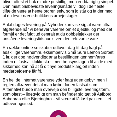
bliver oftest et hak mindre prisbillig, men endda rigtig simpel.
Den mest prisbevidste leveringsmåde vil dog i de fleste
tilfælde være at hente ordren selv, som jo står og falder med
at du lever nær e-butikkens arbejdslager.
Antal dages levering på Nyheder kan vise sig at være ultra
afgørende når vi behøver varerne om et øjeblik, og med det
formål er det fuldt ud centralt at du dobbelttjekker det
anslåede leveringstidspunkt ved den relevante vare.
En række online selskaber udlover dag-til-dag fragt på
adskillige varenumre, eksempelvis Små Sure Lemon Sorbet
1 ltr, der dog nødvendiggør at bestillingen gennemføres
inden et fastsat klokkeslæt, med hensynstagen til at de med
sikkerhed kan nå at få dit nye produkt klargjort inden
medarbejderne får fri.
En hel del internet varehuse yder fragt uden gebyr, men i
reglen afkræver det at man køber for en fastsat sum.
Alternativt burde man overveje den billigste leveringsform,
som oftest – ligegyldigt om man befinder sig tæt på Aalborg,
Aabenraa eller Bjerringbro – vil være at få kørt pakken til et
udleveringssted.