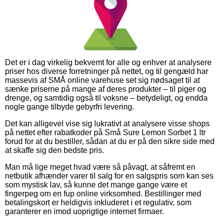
Det er i dag virkelig bekvemt for alle og enhver at analysere
priser hos diverse forretninger på nettet, og til gengæld har
massevis af SMÅ online varehuse set sig nødsaget til at
sænke priserne på mange af deres produkter – til piger og
drenge, og samtidig også til voksne – betydeligt, og endda
nogle gange tilbyde gebyrfri levering.
Det kan alligevel vise sig lukrativt at analysere visse shops
på nettet efter rabatkoder på Små Sure Lemon Sorbet 1 ltr
forud for at du bestiller, sådan at du er på den sikre side med
at skaffe sig den bedste pris.
Man må lige meget hvad være så påvagt, at såfremt en
netbutik afhænder varer til salg for en salgspris som kan ses
som mystisk lav, så kunne det mange gange være et
fingerpeg om en fup online virksomhed. Bestillinger med
betalingskort er heldigvis inkluderet i et regulativ, som
garanterer en imod uoprigtige internet firmaer.