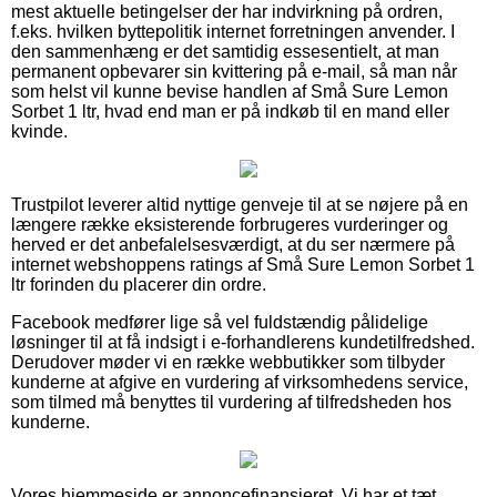
mest aktuelle betingelser der har indvirkning på ordren,
f.eks. hvilken byttepolitik internet forretningen anvender. I
den sammenhæng er det samtidig essesentielt, at man
permanent opbevarer sin kvittering på e-mail, så man når
som helst vil kunne bevise handlen af Små Sure Lemon
Sorbet 1 ltr, hvad end man er på indkøb til en mand eller
kvinde.
Trustpilot leverer altid nyttige genveje til at se nøjere på en
længere række eksisterende forbrugeres vurderinger og
herved er det anbefalelsesværdigt, at du ser nærmere på
internet webshoppens ratings af Små Sure Lemon Sorbet 1
ltr forinden du placerer din ordre.
Facebook medfører lige så vel fuldstændig pålidelige
løsninger til at få indsigt i e-forhandlerens kundetilfredshed.
Derudover møder vi en række webbutikker som tilbyder
kunderne at afgive en vurdering af virksomhedens service,
som tilmed må benyttes til vurdering af tilfredsheden hos
kunderne.
Vores hjemmeside er annoncefinansieret. Vi har et tæt