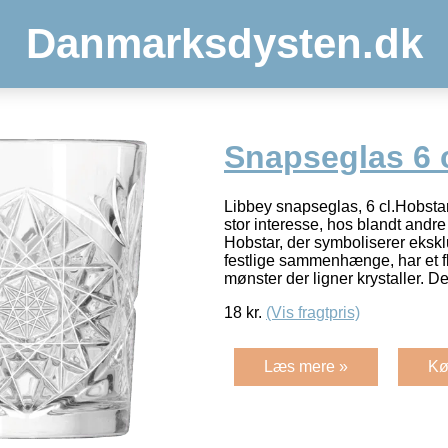
Danmarksdysten.dk
Snapseglas 6 
Libbey snapseglas, 6 cl.Hobstar
stor interesse, hos blandt andr
Hobstar, der symboliserer eksklu
festlige sammenhænge, har et f
mønster der ligner krystaller. D
18
kr.
(Vis fragtpris)
Læs mere »
Kø