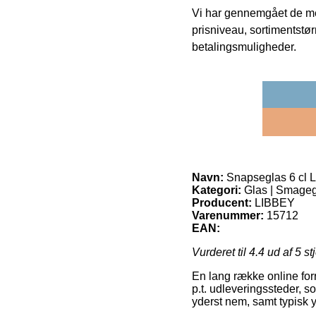
Vi har gennemgået de mes
prisniveau, sortimentstø
betalingsmuligheder.
Navn:
Snapseglas 6 cl 
Kategori:
Glas | Smageg
Producent:
LIBBEY
Varenummer:
15712
EAN:
Vurderet til
4.4
ud af 5 st
En lang række online forr
p.t. udleveringssteder, s
yderst nem, samt typisk 