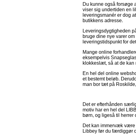
Du kunne også forsøge at 
viser sig undertiden en l
leveringsmanér er dog at
butikkens adresse.
Leveringsdygtigheden på
bruge dine nye varer om 
leveringstidspunkt for de
Mange online forhandlere
eksempelvis Snapseglas 6
klokkeslæt, så at de kan 
En hel del online webshop
et bestemt beløb. Derud
man bor tæt på Roskilde, H
Det er efterhånden særlig
motiv har en hel del LIB
børn, og ligeså til herre
Det kan immervæk være gu
Libbey før du færdiggør d