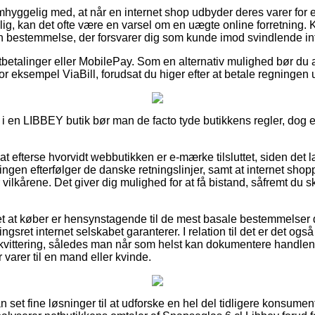
hyggelig med, at når en internet shop udbyder deres varer for 
g, kan det ofte være en varsel om en uægte online forretning. Ko
 en bestemmelse, der forsvarer dig som kunde imod svindlende in
rtbetalinger eller MobilePay. Som en alternativ mulighed bør d
r eksempel ViaBill, forudsat du higer efter at betale regningen u
 i en LIBBEY butik bør man de facto tyde butikkens regler, dog e
at efterse hvorvidt webbutikken er e-mærke tilsluttet, siden det
ningen efterfølger de danske retningslinjer, samt at internet shopp
lkårene. Det giver dig mulighed for at få bistand, såfremt du s
t at køber er hensynstagende til de mest basale bestemmelser d
ngsret internet selskabet garanterer. I relation til det er det og
kvittering, således man når som helst kan dokumentere handlen
 varer til en mand eller kvinde.
n set fine løsninger til at udforske en hel del tidligere konsum