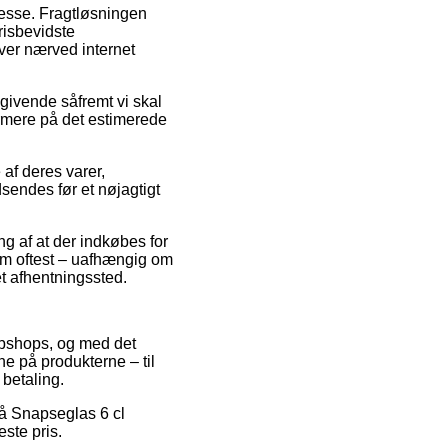
dresse. Fragtløsningen
risbevidste
ver nærved internet
ivende såfremt vi skal
ærmere på det estimerede
af deres varer,
sendes før et nøjagtigt
ng af at der indkøbes for
om oftest – uafhængig om
 et afhentningssted.
webshops, og med det
e på produkterne – til
 betaling.
på Snapseglas 6 cl
este pris.