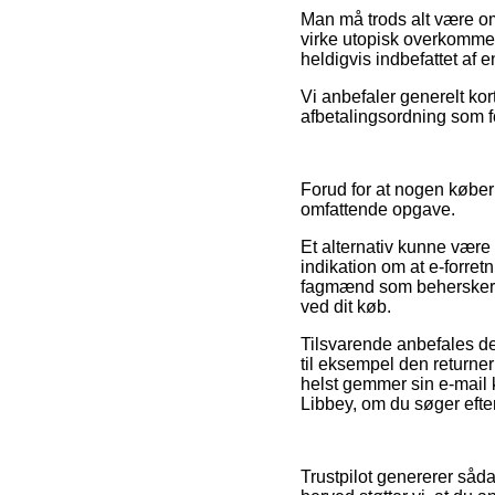
Man må trods alt være om
virke utopisk overkommeli
heldigvis indbefattet af
Vi anbefaler generelt ko
afbetalingsordning som fo
Forud for at nogen køber
omfattende opgave.
Et alternativ kunne være 
indikation om at e-forret
fagmænd som behersker vi
ved dit køb.
Tilsvarende anbefales de
til eksempel den returneri
helst gemmer sin e-mail 
Libbey, om du søger efter
Trustpilot genererer såda