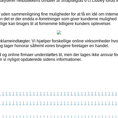
analyserer netbutikkens omtaler af Snapseglas 6 cl Libbey forud f
uden sammenligning fine muligheder for at få en idé om interne
n det er der endda e-forretninger som giver kunderne mulighed f
tillige kan bruges til at fornemme tidligere kunders oplevelser.
eklameindtægter. Vi hjælper forskellige online virksomheder hvor
g tager honorar såfremt vores brugere foretager en handel.
 og online firmaer understøttes tit, men der tages ikke ansvar f
 vi nyligst opdaterede sidens informationer.
1
1
1
1
1
1
1
1
1
1
1
1
1
1
1
1
1
1
1
1
1
1
1
1
1
1
1
1
1
1
1
1
1
1
1
1
1
1
1
1
1
1
1
1
1
1
1
1
1
1
1
1
1
1
1
1
1
1
1
1
1
1
1
1
1
1
1
1
1
1
1
1
1
1
1
1
1
1
1
1
1
1
1
1
1
1
1
1
1
1
1
1
1
1
1
1
1
1
1
1
1
1
1
1
1