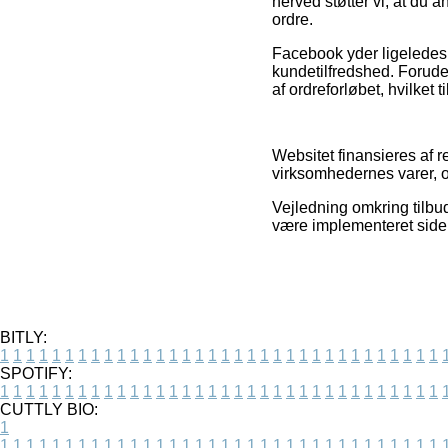
herved støtter vi, at du 
ordre.
Facebook yder ligeledes 
kundetilfredshed. Forude
af ordreforløbet, hvilket 
Websitet finansieres af r
virksomhedernes varer, o
Vejledning omkring tilbud
være implementeret siden
BITLY:
1
1
1
1
1
1
1
1
1
1
1
1
1
1
1
1
1
1
1
1
1
1
1
1
1
1
1
1
1
1
1
1
1
1
SPOTIFY:
1
1
1
1
1
1
1
1
1
1
1
1
1
1
1
1
1
1
1
1
1
1
1
1
1
1
1
1
1
1
1
1
1
1
CUTTLY BIO:
1
1
1
1
1
1
1
1
1
1
1
1
1
1
1
1
1
1
1
1
1
1
1
1
1
1
1
1
1
1
1
1
1
1
1