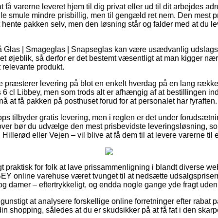
få varerne leveret hjem til dig privat eller ud til dit arbejdes a
ille smule mindre prisbillig, men til gengæld ret nem. Den mest p
 hente pakken selv, men den løsning står og falder med at du le
 Glas | Smageglas | Snapseglas kan være usædvanlig udslagsg
et øjeblik, så derfor er det bestemt væsentligt at man kigger n
t relevante produkt.
 præsterer levering på blot en enkelt hverdag på en lang række 
 cl Libbey, men som trods alt er afhængig af at bestillingen ind
nå at få pakken på posthuset forud for at personalet har fyraften.
s tilbyder gratis levering, men i reglen er det under forudsætni
over bør du udvælge den mest prisbevidste leveringsløsning, s
illerød eller Vejen – vil blive at få dem til at levere varerne til
t praktisk for folk at lave prissammenligning i blandt diverse 
BEY online varehuse været tvunget til at nedsætte udsalgsprisern
r og damer – eftertrykkeligt, og endda nogle gange yde fragt uden
nstigt at analysere forskellige online forretninger efter rabat 
in shopping, således at du er skudsikker på at få fat i den skarp