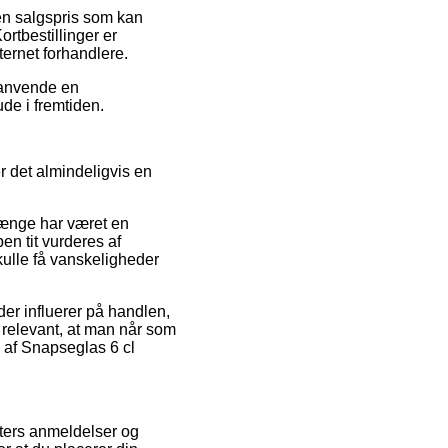
en salgspris som kan
rtbestillinger er
ternet forhandlere.
u anvende en
de i fremtiden.
r det almindeligvis en
 længe har været en
en tit vurderes af
kulle få vanskeligheder
er influerer på handlen,
så relevant, at man når som
 af Snapseglas 6 cl
enters anmeldelser og