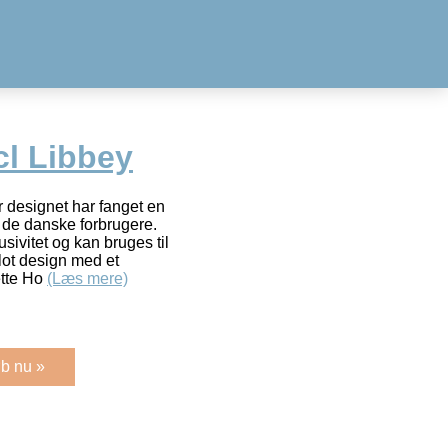
cl Libbey
 designet har fanget en
e de danske forbrugere.
sivitet og kan bruges til
lot design med et
ette Ho
(Læs mere)
b nu »