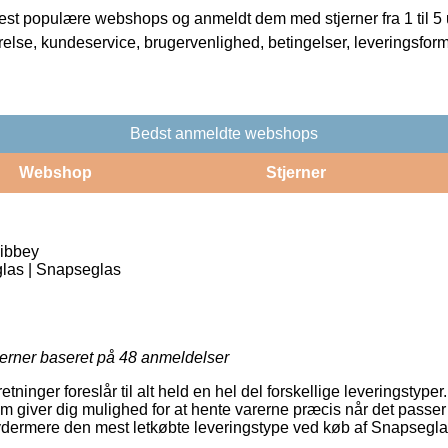
t populære webshops og anmeldt dem med stjerner fra 1 til 5 ud
rrelse, kundeservice, brugervenlighed, betingelser, leveringsfor
Bedst anmeldte webshops
Webshop
Stjerner
Libbey
las | Snapseglas
jerner baseret på
48
anmeldelser
etninger foreslår til alt held en hel del forskellige leveringstyp
om giver dig mulighed for at hente varerne præcis når det passe
ydermere den mest letkøbte leveringstype ved køb af Snapseglas