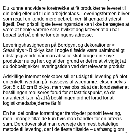
Du kunne endvidere foretrække at få produkterne leveret til
din bolig eller ud til din arbejdsplads. Leveringsformen bliver
som regel en kende mere pebret, men til gengæld yderst
ligetil. Den prisbilligste leveringsmåde kan ikke benægtes at
være at hente varerne selv, hvilket dog kræver at du har
bopæl tæt på online forretningens adresse.
Leveringshastigheden på Bordpynt og dekorationer >
Stearinlys > Bloklys kan i nogle tilfælde være ualmindeligt
udslagsgivende når man absolut skal bruge dine nye
produkter nu og her, og af den grund er det relativt vigtigt at
du dobbelttjekker leveringstiden ved det relevante produkt.
Adskillige internet selskaber stiller udsigt til levering på blot
en enkelt hverdag på massevis af varenumre, eksempelvis
Sort 5 x 10 cm Bloklys, men vær obs på at det forudsætter at
bestillingen realiseres forud for et fast tidspunkt, så de
garanteret kan nå at få bestillingen ordnet forud for at
logistikmedarbejderne får fri.
En hel del online forretninger frembyder portofri levering,
men i mange tilfælde kun hvis man handler for en præcis
sum. Derudover skal man overveje den mest betalelige
metode til levering, der i de fleste tilfælde – uafhængig om