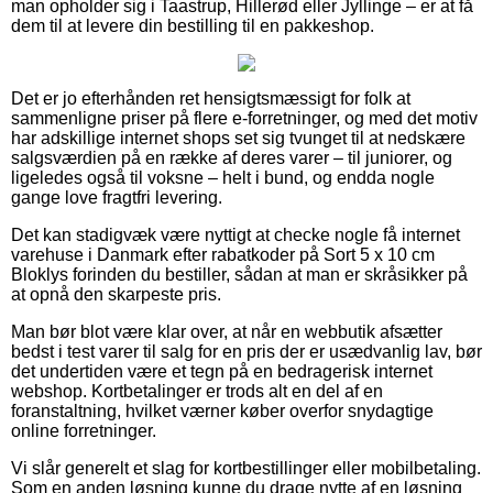
man opholder sig i Taastrup, Hillerød eller Jyllinge – er at få
dem til at levere din bestilling til en pakkeshop.
Det er jo efterhånden ret hensigtsmæssigt for folk at
sammenligne priser på flere e-forretninger, og med det motiv
har adskillige internet shops set sig tvunget til at nedskære
salgsværdien på en række af deres varer – til juniorer, og
ligeledes også til voksne – helt i bund, og endda nogle
gange love fragtfri levering.
Det kan stadigvæk være nyttigt at checke nogle få internet
varehuse i Danmark efter rabatkoder på Sort 5 x 10 cm
Bloklys forinden du bestiller, sådan at man er skråsikker på
at opnå den skarpeste pris.
Man bør blot være klar over, at når en webbutik afsætter
bedst i test varer til salg for en pris der er usædvanlig lav, bør
det undertiden være et tegn på en bedragerisk internet
webshop. Kortbetalinger er trods alt en del af en
foranstaltning, hvilket værner køber overfor snydagtige
online forretninger.
Vi slår generelt et slag for kortbestillinger eller mobilbetaling.
Som en anden løsning kunne du drage nytte af en løsning