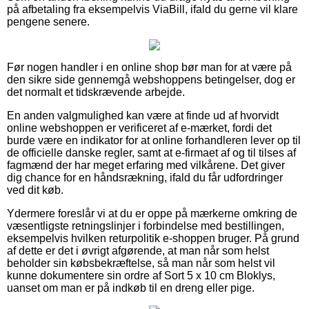
på afbetaling fra eksempelvis ViaBill, ifald du gerne vil klare
pengene senere.
Før nogen handler i en online shop bør man for at være på
den sikre side gennemgå webshoppens betingelser, dog er
det normalt et tidskrævende arbejde.
En anden valgmulighed kan være at finde ud af hvorvidt
online webshoppen er verificeret af e-mærket, fordi det
burde være en indikator for at online forhandleren lever op til
de officielle danske regler, samt at e-firmaet af og til tilses af
fagmænd der har meget erfaring med vilkårene. Det giver
dig chance for en håndsrækning, ifald du får udfordringer
ved dit køb.
Ydermere foreslår vi at du er oppe på mærkerne omkring de
væsentligste retningslinjer i forbindelse med bestillingen,
eksempelvis hvilken returpolitik e-shoppen bruger. På grund
af dette er det i øvrigt afgørende, at man når som helst
beholder sin købsbekræftelse, så man når som helst vil
kunne dokumentere sin ordre af Sort 5 x 10 cm Bloklys,
uanset om man er på indkøb til en dreng eller pige.