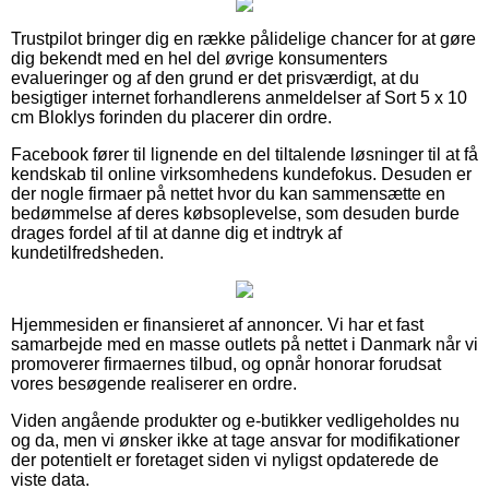
Trustpilot bringer dig en række pålidelige chancer for at gøre
dig bekendt med en hel del øvrige konsumenters
evalueringer og af den grund er det prisværdigt, at du
besigtiger internet forhandlerens anmeldelser af Sort 5 x 10
cm Bloklys forinden du placerer din ordre.
Facebook fører til lignende en del tiltalende løsninger til at få
kendskab til online virksomhedens kundefokus. Desuden er
der nogle firmaer på nettet hvor du kan sammensætte en
bedømmelse af deres købsoplevelse, som desuden burde
drages fordel af til at danne dig et indtryk af
kundetilfredsheden.
Hjemmesiden er finansieret af annoncer. Vi har et fast
samarbejde med en masse outlets på nettet i Danmark når vi
promoverer firmaernes tilbud, og opnår honorar forudsat
vores besøgende realiserer en ordre.
Viden angående produkter og e-butikker vedligeholdes nu
og da, men vi ønsker ikke at tage ansvar for modifikationer
der potentielt er foretaget siden vi nyligst opdaterede de
viste data.