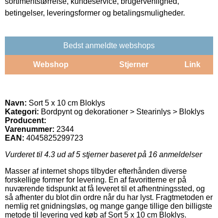
sortimentstørrelse, kundeservice, brugervenlighed,
betingelser, leveringsformer og betalingsmuligheder.
Bedst anmeldte webshops
Webshop
Stjerner
Link
Navn:
Sort 5 x 10 cm Bloklys
Kategori:
Bordpynt og dekorationer > Stearinlys > Bloklys
Producent:
Varenummer:
2344
EAN:
4045825299723
Vurderet til
4.3
ud af 5 stjerner baseret på
16
anmeldelser
Masser af internet shops tilbyder efterhånden diverse
forskellige former for levering. En af favoritterne er på
nuværende tidspunkt at få leveret til et afhentningssted, og
så afhenter du blot din ordre når du har lyst. Fragtmetoden er
nemlig ret gnidningsløs, og mange gange tillige den billigste
metode til levering ved køb af Sort 5 x 10 cm Bloklys.