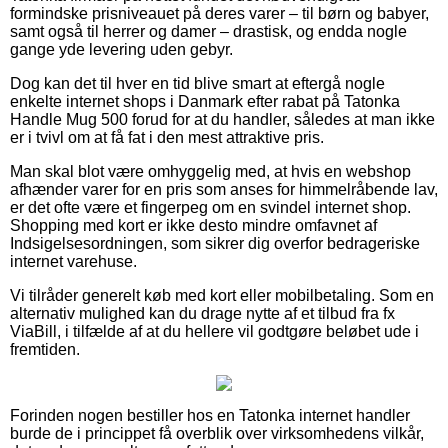
formindske prisniveauet på deres varer – til børn og babyer,
samt også til herrer og damer – drastisk, og endda nogle
gange yde levering uden gebyr.
Dog kan det til hver en tid blive smart at eftergå nogle
enkelte internet shops i Danmark efter rabat på Tatonka
Handle Mug 500 forud for at du handler, således at man ikke
er i tvivl om at få fat i den mest attraktive pris.
Man skal blot være omhyggelig med, at hvis en webshop
afhænder varer for en pris som anses for himmelråbende lav,
er det ofte være et fingerpeg om en svindel internet shop.
Shopping med kort er ikke desto mindre omfavnet af
Indsigelsesordningen, som sikrer dig overfor bedrageriske
internet varehuse.
Vi tilråder generelt køb med kort eller mobilbetaling. Som en
alternativ mulighed kan du drage nytte af et tilbud fra fx
ViaBill, i tilfælde af at du hellere vil godtgøre beløbet ude i
fremtiden.
Forinden nogen bestiller hos en Tatonka internet handler
burde de i princippet få overblik over virksomhedens vilkår,