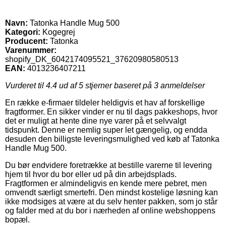
Navn:
Tatonka Handle Mug 500
Kategori:
Kogegrej
Producent:
Tatonka
Varenummer:
shopify_DK_6042174095521_37620980580513
EAN:
4013236407211
Vurderet til
4.4
ud af 5 stjerner baseret på
3
anmeldelser
En række e-firmaer tildeler heldigvis et hav af forskellige
fragtformer. En sikker vinder er nu til dags pakkeshops, hvor
det er muligt at hente dine nye varer på et selvvalgt
tidspunkt. Denne er nemlig super let gængelig, og endda
desuden den billigste leveringsmulighed ved køb af Tatonka
Handle Mug 500.
Du bør endvidere foretrække at bestille varerne til levering
hjem til hvor du bor eller ud på din arbejdsplads.
Fragtformen er almindeligvis en kende mere pebret, men
omvendt særligt smertefri. Den mindst kostelige løsning kan
ikke modsiges at være at du selv henter pakken, som jo står
og falder med at du bor i nærheden af online webshoppens
bopæl.