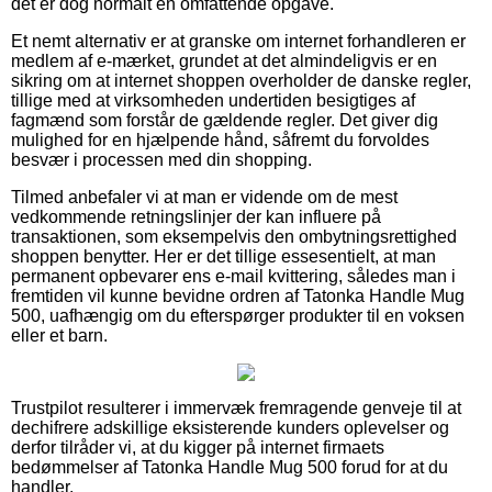
det er dog normalt en omfattende opgave.
Et nemt alternativ er at granske om internet forhandleren er
medlem af e-mærket, grundet at det almindeligvis er en
sikring om at internet shoppen overholder de danske regler,
tillige med at virksomheden undertiden besigtiges af
fagmænd som forstår de gældende regler. Det giver dig
mulighed for en hjælpende hånd, såfremt du forvoldes
besvær i processen med din shopping.
Tilmed anbefaler vi at man er vidende om de mest
vedkommende retningslinjer der kan influere på
transaktionen, som eksempelvis den ombytningsrettighed
shoppen benytter. Her er det tillige essesentielt, at man
permanent opbevarer ens e-mail kvittering, således man i
fremtiden vil kunne bevidne ordren af Tatonka Handle Mug
500, uafhængig om du efterspørger produkter til en voksen
eller et barn.
Trustpilot resulterer i immervæk fremragende genveje til at
dechifrere adskillige eksisterende kunders oplevelser og
derfor tilråder vi, at du kigger på internet firmaets
bedømmelser af Tatonka Handle Mug 500 forud for at du
handler.