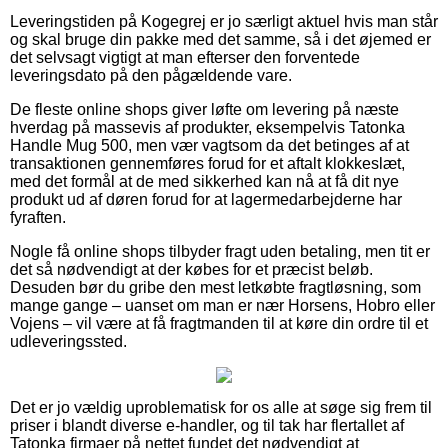
Leveringstiden på Kogegrej er jo særligt aktuel hvis man står
og skal bruge din pakke med det samme, så i det øjemed er
det selvsagt vigtigt at man efterser den forventede
leveringsdato på den pågældende vare.
De fleste online shops giver løfte om levering på næste
hverdag på massevis af produkter, eksempelvis Tatonka
Handle Mug 500, men vær vagtsom da det betinges af at
transaktionen gennemføres forud for et aftalt klokkeslæt,
med det formål at de med sikkerhed kan nå at få dit nye
produkt ud af døren forud for at lagermedarbejderne har
fyraften.
Nogle få online shops tilbyder fragt uden betaling, men tit er
det så nødvendigt at der købes for et præcist beløb.
Desuden bør du gribe den mest letkøbte fragtløsning, som
mange gange – uanset om man er nær Horsens, Hobro eller
Vojens – vil være at få fragtmanden til at køre din ordre til et
udleveringssted.
Det er jo vældig uproblematisk for os alle at søge sig frem til
priser i blandt diverse e-handler, og til tak har flertallet af
Tatonka firmaer på nettet fundet det nødvendigt at