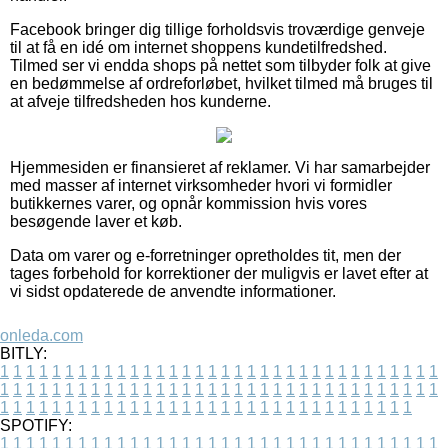
Facebook bringer dig tillige forholdsvis troværdige genveje
til at få en idé om internet shoppens kundetilfredshed.
Tilmed ser vi endda shops på nettet som tilbyder folk at give
en bedømmelse af ordreforløbet, hvilket tilmed må bruges til
at afveje tilfredsheden hos kunderne.
Hjemmesiden er finansieret af reklamer. Vi har samarbejder
med masser af internet virksomheder hvori vi formidler
butikkernes varer, og opnår kommission hvis vores
besøgende laver et køb.
Data om varer og e-forretninger opretholdes tit, men der
tages forbehold for korrektioner der muligvis er lavet efter at
vi sidst opdaterede de anvendte informationer.
onleda.com
BITLY:
1
1
1
1
1
1
1
1
1
1
1
1
1
1
1
1
1
1
1
1
1
1
1
1
1
1
1
1
1
1
1
1
1
1
1
1
1
1
1
1
1
1
1
1
1
1
1
1
1
1
1
1
1
1
1
1
1
1
1
1
1
1
1
1
1
1
1
1
1
1
1
1
1
1
1
1
1
1
1
1
1
1
1
1
1
1
1
1
1
1
1
1
1
1
1
1
1
1
1
1
SPOTIFY:
1
1
1
1
1
1
1
1
1
1
1
1
1
1
1
1
1
1
1
1
1
1
1
1
1
1
1
1
1
1
1
1
1
1