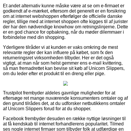
Et andet alternativ kunne måske være at se om e-firmaet er
godkendt af e-mærket, eftersom det generelt er en forsikring
om at internet webshoppen efterfølger de officielle danske
regler, tillige med at internet shoppen ofte kigges til af jurister
der har den nødvendige knowhow om retningslinjerne. Dette
er en god chance for opbakning, når du møder dilemmaer i
forbindelse med din shopping.
Yderligere tilråder vi at kunden er vaks omkring de mest
relevante regler der kan influere på købet, som fx den
returneringsret virksomheden tilbyder. Her er det også
vigtigt, at man når som helst gemmer ens e-mail kvittering,
så man fremadrettet kan bevise sit køb af Unicorn Slippers,
om du leder efter et produkt til en dreng eller pige.
Trustpilot frembyder aldeles gavnlige muligheder for at
eftersøge ret mange nuværende konsumenters omtaler og af
den grund tilrådes det, at du udforsker netbutikkens omtaler
af Unicorn Slippers forud for at du shopper.
Facebook frembyder desuden en række nyttige løsninger til
at få kendskab til internet forhandlerens popularitet. Tilmed
ses nogle internet firmaer som tilbyder folk at udfærdige en