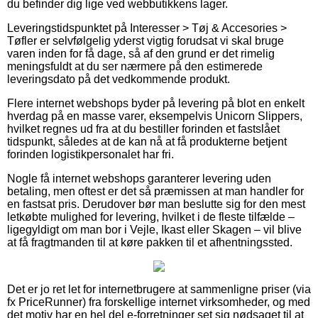
du befinder dig lige ved webbutikkens lager.
Leveringstidspunktet på Interesser > Tøj & Accesories >
Tøfler er selvfølgelig yderst vigtig forudsat vi skal bruge
varen inden for få dage, så af den grund er det rimelig
meningsfuldt at du ser nærmere på den estimerede
leveringsdato på det vedkommende produkt.
Flere internet webshops byder på levering på blot en enkelt
hverdag på en masse varer, eksempelvis Unicorn Slippers,
hvilket regnes ud fra at du bestiller forinden et fastslået
tidspunkt, således at de kan nå at få produkterne betjent
forinden logistikpersonalet har fri.
Nogle få internet webshops garanterer levering uden
betaling, men oftest er det så præmissen at man handler for
en fastsat pris. Derudover bør man beslutte sig for den mest
letkøbte mulighed for levering, hvilket i de fleste tilfælde –
ligegyldigt om man bor i Vejle, Ikast eller Skagen – vil blive
at få fragtmanden til at køre pakken til et afhentningssted.
Det er jo ret let for internetbrugere at sammenligne priser (via
fx PriceRunner) fra forskellige internet virksomheder, og med
det motiv har en hel del e-forretninger set sig nødsaget til at