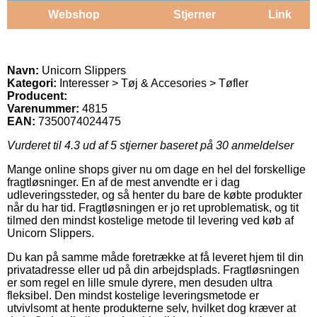
Webshop
Stjerner
Link
Navn:
Unicorn Slippers
Kategori:
Interesser > Tøj & Accesories > Tøfler
Producent:
Varenummer:
4815
EAN:
7350074024475
Vurderet til
4.3
ud af 5 stjerner baseret på
30
anmeldelser
Mange online shops giver nu om dage en hel del forskellige
fragtløsninger. En af de mest anvendte er i dag
udleveringssteder, og så henter du bare de købte produkter
når du har tid. Fragtløsningen er jo ret uproblematisk, og tit
tilmed den mindst kostelige metode til levering ved køb af
Unicorn Slippers.
Du kan på samme måde foretrække at få leveret hjem til din
privatadresse eller ud på din arbejdsplads. Fragtløsningen
er som regel en lille smule dyrere, men desuden ultra
fleksibel. Den mindst kostelige leveringsmetode er
utvivlsomt at hente produkterne selv, hvilket dog kræver at