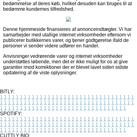
bedømmelse af deres køb, hvilket desuden kan bruges til at
bedømme kundernes tilfredshed.
Denne hjemmeside finansieres af annonceindtægter. Vi har
samarbejder med utallige internet virksomheder eftersom vi
publicerer butikkernes varer, og tjener godtgørelse ifald de
personer vi sender videre udfører en handel.
Anvisninger vedrørende varer og internet virksomheder
understøttes løbende, men det er ikke muligt for os at give
garantier imod korrektioner der er blevet lavet siden sidste
opdatering af de viste oplysninger.
BITLY:
1
1
1
1
1
1
1
1
1
1
1
1
1
1
1
1
1
1
1
1
1
1
1
1
1
1
1
1
1
1
1
1
1
1
1
1
1
1
1
1
1
1
1
1
1
1
1
1
1
1
1
1
1
1
1
1
1
1
1
1
1
1
1
1
1
1
1
1
1
1
1
1
1
1
1
1
1
1
1
1
1
1
1
1
1
1
1
1
1
1
1
1
1
1
1
1
1
1
1
1
SPOTIFY:
1
1
1
1
1
1
1
1
1
1
1
1
1
1
1
1
1
1
1
1
1
1
1
1
1
1
1
1
1
1
1
1
1
1
1
1
1
1
1
1
1
1
1
1
1
1
1
1
1
1
1
1
1
1
1
1
1
1
1
1
1
1
1
1
1
1
1
1
1
1
1
1
1
1
1
1
1
1
1
1
1
1
1
1
1
1
1
1
1
1
1
1
1
1
1
1
1
1
1
1
CUTTLY BIO: