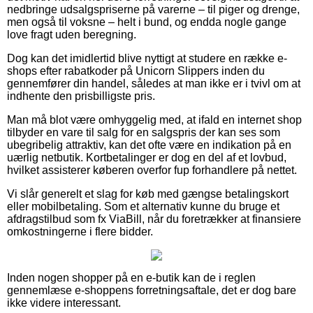
nedbringe udsalgspriserne på varerne – til piger og drenge,
men også til voksne – helt i bund, og endda nogle gange
love fragt uden beregning.
Dog kan det imidlertid blive nyttigt at studere en række e-
shops efter rabatkoder på Unicorn Slippers inden du
gennemfører din handel, således at man ikke er i tvivl om at
indhente den prisbilligste pris.
Man må blot være omhyggelig med, at ifald en internet shop
tilbyder en vare til salg for en salgspris der kan ses som
ubegribelig attraktiv, kan det ofte være en indikation på en
uærlig netbutik. Kortbetalinger er dog en del af et lovbud,
hvilket assisterer køberen overfor fup forhandlere på nettet.
Vi slår generelt et slag for køb med gængse betalingskort
eller mobilbetaling. Som et alternativ kunne du bruge et
afdragstilbud som fx ViaBill, når du foretrækker at finansiere
omkostningerne i flere bidder.
Inden nogen shopper på en e-butik kan de i reglen
gennemlæse e-shoppens forretningsaftale, det er dog bare
ikke videre interessant.