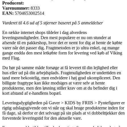
Producent:
Varenummer:
8333
EAN:
5704653002514
Vurderet til
4.6
ud af 5 stjerner baseret på
5
anmeldelser
En række internet shops tildeler i dag alverdens
leveringsmuligheder. Den mest populære er nu om stunder at
afsende til en pakkeshop, hvor det er nemt for dig at hente de købte
varer når det passer dig. Fragtmetoden er jo ultra enkel, og mange
gange endda den mest letkøbte form for levering ved køb af Viking
med Flag.
Du bør på samme måde forsøge at få leveret til din lejlighed eller
hus eller ud på din arbejdsplads. Fragtmuligheden er undertiden en
tand mere bekostelig, men endvidere i høj grad ukompliceret. Den
billigste fragttype kan ikke modsiges at være selv at hente
produkterne, men den løsning stiller krav om at du befinder dig i
kort afstand af e-handlens bopæl.
Leveringsdygtigheden på Gaver > KIDS by FRIIS > Pyntefigurer er
rigtig udslagsgivende om vi står og skal bruge produkterne inden for
få dage, så derfor er det selvsagt på sin plads at vi dobbelttjekker den
forventede leveringstid for den aktuelle vare.