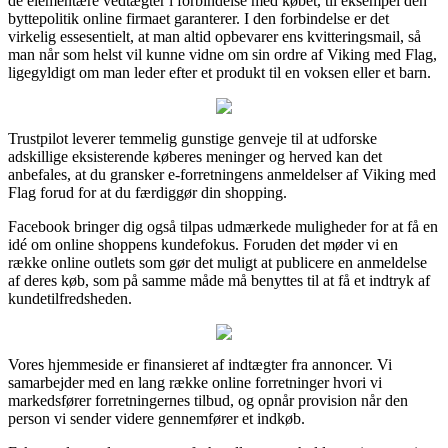
de elementære vedtægter i forbindelse med købet, til eksempel den
byttepolitik online firmaet garanterer. I den forbindelse er det
virkelig essesentielt, at man altid opbevarer ens kvitteringsmail, så
man når som helst vil kunne vidne om sin ordre af Viking med Flag,
ligegyldigt om man leder efter et produkt til en voksen eller et barn.
Trustpilot leverer temmelig gunstige genveje til at udforske
adskillige eksisterende køberes meninger og herved kan det
anbefales, at du gransker e-forretningens anmeldelser af Viking med
Flag forud for at du færdiggør din shopping.
Facebook bringer dig også tilpas udmærkede muligheder for at få en
idé om online shoppens kundefokus. Foruden det møder vi en
række online outlets som gør det muligt at publicere en anmeldelse
af deres køb, som på samme måde må benyttes til at få et indtryk af
kundetilfredsheden.
Vores hjemmeside er finansieret af indtægter fra annoncer. Vi
samarbejder med en lang række online forretninger hvori vi
markedsfører forretningernes tilbud, og opnår provision når den
person vi sender videre gennemfører et indkøb.