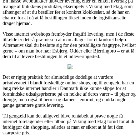
En masse webbutikker tilbyder levering efter en enkelt hverdag på
mange af butikkens produkter, eksempelvis Viking med Flag, som
afhænger af at du bestiller før et konkret klokkeslæt, så de har en
chance for at nå at få bestillingen fikset inden de logistikansatte
drager hjemad.
Visse internet webshops frembyder fragtfri levering, men i de fleste
tilfælde er det så præmissen at man aftager for et konkret beløb.
Alternativt skal du beslutte sig for den prisbilligste fragttype, hvilket
gerne – om man bor nær Esbjerg, Odder eller Bjerringbro – er at få
dem til at levere bestillingen til et udleveringssted.
Det er rigtig praktisk for almindelige dødelige at vurdere
prisniveauet i blandt forskellige online shops, og til gengæld har en
lang række internet handler i Danmark ikke kunne slippe for at
formindske udsalgspriserne på en række af deres varer – til piger og
drenge, men også til herrer og damer – enormt, og endda nogle
gange garantere gratis levering.
Til gengæld kan det alligevel blive rentabelt at prøve nogle få
internet foretagender efter tilbud på Viking med Flag forud for at du
færdiggør din shopping, således at man er sikret at få fat i den
skarpeste pris.