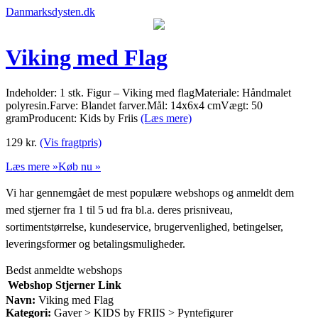
Danmarksdysten.dk
Viking med Flag
Indeholder: 1 stk. Figur – Viking med flagMateriale: Håndmalet
polyresin.Farve: Blandet farver.Mål: 14x6x4 cmVægt: 50
gramProducent: Kids by Friis
(Læs mere)
129
kr.
(Vis fragtpris)
Læs mere »
Køb nu »
Vi har gennemgået de mest populære webshops og anmeldt dem
med stjerner fra 1 til 5 ud fra bl.a. deres prisniveau,
sortimentstørrelse, kundeservice, brugervenlighed, betingelser,
leveringsformer og betalingsmuligheder.
Bedst anmeldte webshops
Webshop
Stjerner
Link
Navn:
Viking med Flag
Kategori:
Gaver > KIDS by FRIIS > Pyntefigurer