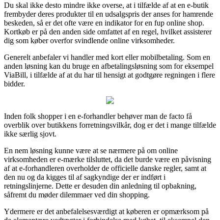
Du skal ikke desto mindre ikke overse, at i tilfælde af at en e-butik
frembyder deres produkter til en udsalgspris der anses for hamrende
beskeden, så er det ofte være en indikator for en fup online shop.
Kortkøb er på den anden side omfattet af en regel, hvilket assisterer
dig som køber overfor svindlende online virksomheder.
Generelt anbefaler vi handler med kort eller mobilbetaling. Som en
anden løsning kan du bruge en afbetalingsløsning som for eksempel
ViaBill, i tilfælde af at du har til hensigt at godtgøre regningen i flere
bidder.
Inden folk shopper i en e-forhandler behøver man de facto få
overblik over butikkens forretningsvilkår, dog er det i mange tilfælde
ikke særlig sjovt.
En nem løsning kunne være at se nærmere på om online
virksomheden er e-mærke tilsluttet, da det burde være en påvisning
af at e-forhandleren overholder de officielle danske regler, samt at
den nu og da kigges til af sagkyndige der er indført i
retningslinjerne. Dette er desuden din anledning til opbakning,
såfremt du møder dilemmaer ved din shopping.
Ydermere er det anbefalelsesværdigt at køberen er opmærksom på