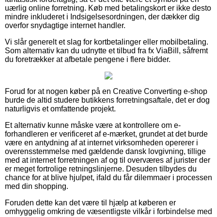
uærlig online forretning. Køb med betalingskort er ikke desto
mindre inkluderet i Indsigelsesordningen, der dækker dig
overfor snydagtige internet handler.
Vi slår generelt et slag for kortbetalinger eller mobilbetaling.
Som alternativ kan du udnytte et tilbud fra fx ViaBill, såfremt
du foretrækker at afbetale pengene i flere bidder.
Forud for at nogen køber på en Creative Converting e-shop
burde de altid studere butikkens forretningsaftale, det er dog
naturligvis et omfattende projekt.
Et alternativ kunne måske være at kontrollere om e-
forhandleren er verificeret af e-mærket, grundet at det burde
være en antydning af at internet virksomheden opererer i
overensstemmelse med gældende dansk lovgivning, tillige
med at internet forretningen af og til overværes af jurister der
er meget fortrolige retningslinjerne. Desuden tilbydes du
chance for at blive hjulpet, ifald du får dilemmaer i processen
med din shopping.
Foruden dette kan det være til hjælp at køberen er
omhyggelig omkring de væsentligste vilkår i forbindelse med