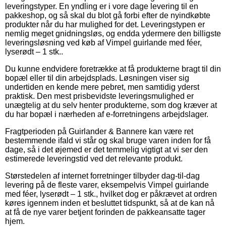
leveringstyper. En yndling er i vore dage levering til en
pakkeshop, og så skal du blot gå forbi efter de nyindkøbte
produkter når du har mulighed for det. Leveringstypen er
nemlig meget gnidningsløs, og endda ydermere den billigste
leveringsløsning ved køb af Vimpel guirlande med féer,
lyserødt – 1 stk..
Du kunne endvidere foretrække at få produkterne bragt til din
bopæl eller til din arbejdsplads. Løsningen viser sig
undertiden en kende mere pebret, men samtidig yderst
praktisk. Den mest prisbevidste leveringsmulighed er
unægtelig at du selv henter produkterne, som dog kræver at
du har bopæl i nærheden af e-forretningens arbejdslager.
Fragtperioden på Guirlander & Bannere kan være ret
bestemmende ifald vi står og skal bruge varen inden for få
dage, så i det øjemed er det temmelig vigtigt at vi ser den
estimerede leveringstid ved det relevante produkt.
Størstedelen af internet forretninger tilbyder dag-til-dag
levering på de fleste varer, eksempelvis Vimpel guirlande
med féer, lyserødt – 1 stk., hvilket dog er påkrævet at ordren
køres igennem inden et besluttet tidspunkt, så at de kan nå
at få de nye varer betjent forinden de pakkeansatte tager
hjem.