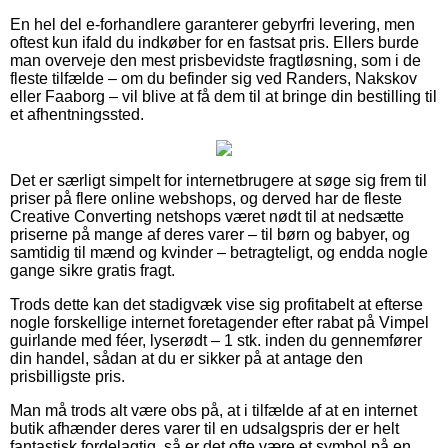
En hel del e-forhandlere garanterer gebyrfri levering, men
oftest kun ifald du indkøber for en fastsat pris. Ellers burde
man overveje den mest prisbevidste fragtløsning, som i de
fleste tilfælde – om du befinder sig ved Randers, Nakskov
eller Faaborg – vil blive at få dem til at bringe din bestilling til
et afhentningssted.
Det er særligt simpelt for internetbrugere at søge sig frem til
priser på flere online webshops, og derved har de fleste
Creative Converting netshops været nødt til at nedsætte
priserne på mange af deres varer – til børn og babyer, og
samtidig til mænd og kvinder – betragteligt, og endda nogle
gange sikre gratis fragt.
Trods dette kan det stadigvæk vise sig profitabelt at efterse
nogle forskellige internet foretagender efter rabat på Vimpel
guirlande med féer, lyserødt – 1 stk. inden du gennemfører
din handel, sådan at du er sikker på at antage den
prisbilligste pris.
Man må trods alt være obs på, at i tilfælde af at en internet
butik afhænder deres varer til en udsalgspris der er helt
fantastisk fordelagtig, så er det ofte være et symbol på en