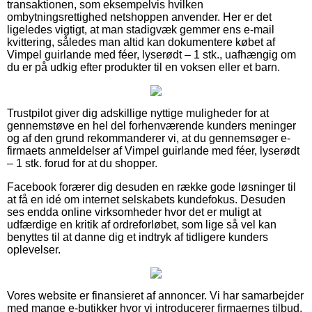
transaktionen, som eksempelvis hvilken
ombytningsrettighed netshoppen anvender. Her er det
ligeledes vigtigt, at man stadigvæk gemmer ens e-mail
kvittering, således man altid kan dokumentere købet af
Vimpel guirlande med féer, lyserødt – 1 stk., uafhængig om
du er på udkig efter produkter til en voksen eller et barn.
Trustpilot giver dig adskillige nyttige muligheder for at
gennemstøve en hel del forhenværende kunders meninger
og af den grund rekommanderer vi, at du gennemsøger e-
firmaets anmeldelser af Vimpel guirlande med féer, lyserødt
– 1 stk. forud for at du shopper.
Facebook forærer dig desuden en række gode løsninger til
at få en idé om internet selskabets kundefokus. Desuden
ses endda online virksomheder hvor det er muligt at
udfærdige en kritik af ordreforløbet, som lige så vel kan
benyttes til at danne dig et indtryk af tidligere kunders
oplevelser.
Vores website er finansieret af annoncer. Vi har samarbejder
med mange e-butikker hvor vi introducerer firmaernes tilbud,