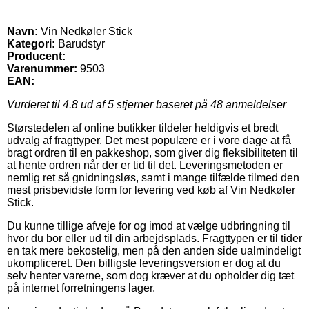
Navn:
Vin Nedkøler Stick
Kategori:
Barudstyr
Producent:
Varenummer:
9503
EAN:
Vurderet til
4.8
ud af 5 stjerner baseret på
48
anmeldelser
Størstedelen af online butikker tildeler heldigvis et bredt
udvalg af fragttyper. Det mest populære er i vore dage at få
bragt ordren til en pakkeshop, som giver dig fleksibiliteten til
at hente ordren når der er tid til det. Leveringsmetoden er
nemlig ret så gnidningsløs, samt i mange tilfælde tilmed den
mest prisbevidste form for levering ved køb af Vin Nedkøler
Stick.
Du kunne tillige afveje for og imod at vælge udbringning til
hvor du bor eller ud til din arbejdsplads. Fragttypen er til tider
en tak mere bekostelig, men på den anden side ualmindeligt
ukompliceret. Den billigste leveringsversion er dog at du
selv henter varerne, som dog kræver at du opholder dig tæt
på internet forretningens lager.