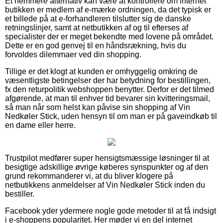
Et nemmere alternativ kan være at kontrollere om internet
butikken er medlem af e-mærke ordningen, da det typisk er
et billede på at e-forhandleren tilslutter sig de danske
retningslinjer, samt at netbutikken af og til efterses af
specialister der er meget bekendte med lovene på området.
Dette er en god genvej til en håndsrækning, hvis du
forvoldes dilemmaer ved din shopping.
Tillige er det klogt at kunden er omhyggelig omkring de
væsentligste betingelser der har betydning for bestillingen,
fx den returpolitik webshoppen benytter. Derfor er det tilmed
afgørende, at man til enhver tid bevarer sin kvitteringsmail,
så man når som helst kan påvise sin shopping af Vin
Nedkøler Stick, uden hensyn til om man er på gaveindkøb til
en dame eller herre.
Trustpilot medfører super hensigtsmæssige løsninger til at
besigtige adskillige øvrige køberes synspunkter og af den
grund rekommanderer vi, at du bliver klogere på
netbutikkens anmeldelser af Vin Nedkøler Stick inden du
bestiller.
Facebook yder ydermere nogle gode metoder til at få indsigt
i e-shoppens popularitet. Her møder vi en del internet