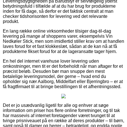
Leveringsdygtigheden på Barudstyr er selvfølgelig yderst
betydningsfuld i tilfælde af at du har brug for produkterne
inden for få dage, så derfor er det faktisk centralt at man
checker tidshorisonten for levering ved det relevante
produkt.
En lang række online virksomheder tilsiger dag-til-dag
levering på mange af shoppens varer, eksempelvis Vin
Nedkøler Stick, men som imidlertid stiller krav om at handlen
laves forud for et fast klokkeslæt, sådan at de kan nå at få
produkterne fikset forud for at de lageransatte tager hjem.
En hel del internet varehuse lover levering uden
omkostninger, men tit er det forbeholdt når man aftager for et
præcist beløb. Desuden bør man snuppe den mest
betalelige leveringsmodel, der gerne – hvad end du
opholder sig nær Aalborg, Middelfart eller Bjerringbro – er at
få fragtfirmaet til at bringe bestillingen til et afhentningssted.
Det er jo usædvanlig ligetil for alle og enhver at søge
information om priser hos flere online forretninger, og til tak
har massevis af internet foretagender været tvunget til at
tvinge prisniveauet på en række af deres produkter – til børn,
samt også til damer og herrer – betragteligt, og endda nogle