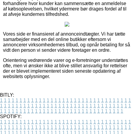
forhandlere hvor kunder kan sammensætte en anmeldelse
af købsoplevelsen, hvilket ydermere bør drages fordel af til
at afveje kundernes tilfredshed.
Vores side er finansieret af annonceindtægter. Vi har tætte
samarbejder med en del online butikker eftersom vi
annoncerer virksomhedernes tilbud, og opnår betaling for så
vidt den person vi sender videre foretager en ordre.
Orientering vedrørende varer og e-forretninger understøttes
ofte, men vi ønsker ikke at blive stillet ansvarlig for rettelser
der er blevet implementeret siden seneste opdatering af
websitets oplysninger.
BITLY:
1
1
1
1
1
1
1
1
1
1
1
1
1
1
1
1
1
1
1
1
1
1
1
1
1
1
1
1
1
1
1
1
1
1
1
1
1
1
1
1
1
1
1
1
1
1
1
1
1
1
1
1
1
1
1
1
1
1
1
1
1
1
1
1
1
1
1
1
1
1
1
1
1
1
1
1
1
1
1
1
1
1
1
1
1
1
1
1
1
1
1
1
1
1
1
1
1
1
1
1
SPOTIFY:
1
1
1
1
1
1
1
1
1
1
1
1
1
1
1
1
1
1
1
1
1
1
1
1
1
1
1
1
1
1
1
1
1
1
1
1
1
1
1
1
1
1
1
1
1
1
1
1
1
1
1
1
1
1
1
1
1
1
1
1
1
1
1
1
1
1
1
1
1
1
1
1
1
1
1
1
1
1
1
1
1
1
1
1
1
1
1
1
1
1
1
1
1
1
1
1
1
1
1
1