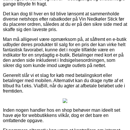
gange tilbyde fri fragt.
Det kan dog til hver en tid blive lønsomt at sammenholde
diverse netshops efter rabatkoder på Vin Nedkøler Stick før
du placerer ordren, således at du er på den sikre side med at
skaffe sig den laveste pris.
Man må alligevel være opmærksom på, at såfremt en e-butik
udbyder deres produkter til salg for en pris der kan virke helt
fantastisk favorabel, kunne det i nogle tilfælde være en
indikator for en snydagtig e-butik. Betalinger med kort er på
den anden side inkluderet i Indsigelsesordningen, som
sikrer dig som kunde imod uægte outlets på nettet.
Generelt slår vi et slag for køb med betalingskort eller
betalinger med mobilen. Alternativt kan du drage nytte af et
tilbud fra f.eks. ViaBill, når du agter at afbetale beløbet ude i
fremtiden.
Inden nogen handler hos en shop behøver man ideelt set
have øje for webbutikkens vilkår, dog er det bare en
omfattende opgave.