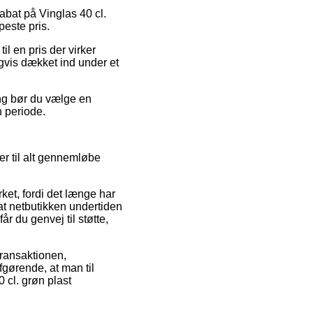
rabat på Vinglas 40 cl.
peste pris.
il en pris der virker
igvis dækket ind under et
ing bør du vælge en
 periode.
r til alt gennemløbe
ket, fordi det længe har
r at netbutikken undertiden
 du genvej til støtte,
ransaktionen,
fgørende, at man til
 cl. grøn plast