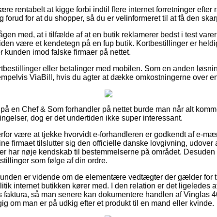
 rentabelt at kigge forbi indtil flere internet forretninger efter 
forud for at du shopper, så du er velinformeret til at få den skar
en med, at i tilfælde af at en butik reklamerer bedst i test varer t
tiden være et kendetegn på en fup butik. Kortbestillinger er held
er kunden imod falske firmaer på nettet.
kortbestillinger eller betalinger med mobilen. Som en anden løsn
pelvis ViaBill, hvis du agter at dække omkostningerne over en
 på en Chef & Som forhandler på nettet burde man når alt komme
gelser, dog er det undertiden ikke super interessant.
for være at tjekke hvorvidt e-forhandleren er godkendt af e-mær
ine firmaet tilslutter sig den officielle danske lovgivning, udove
er har nøje kendskab til bestemmelserne på området. Desuden får
tillinger som følge af din ordre.
 kunden er vidende om de elementære vedtægter der gælder for t
tik internet butikken kører med. I den relation er det ligeledes a
s faktura, så man senere kan dokumentere handlen af Vinglas 40
 om man er på udkig efter et produkt til en mand eller kvinde.