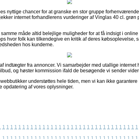
eles nyttige chancer for at granske en stor gruppe forhenværende
 tjekker internet forhandlerens vurderinger af Vinglas 40 cl. grø
samme måde altid belejlige muligheder for at få indsigt i online 
ps hvor folk kan tilkendegive en kritik af deres købsoplevelse, 
ilfredsheden hos kunderne.
 af indtægter fra annoncer. Vi samarbejder med utallige internet h
ilbud, og høster kommission ifald de besøgende vi sender videre 
webbutikker understøttes hele tiden, men vi kan ikke garantere 
e opdatering af vores oplysninger.
1
1
1
1
1
1
1
1
1
1
1
1
1
1
1
1
1
1
1
1
1
1
1
1
1
1
1
1
1
1
1
1
1
1
1
1
1
1
1
1
1
1
1
1
1
1
1
1
1
1
1
1
1
1
1
1
1
1
1
1
1
1
1
1
1
1
1
1
1
1