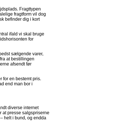
bejdsplads. Fragttypen
elige fragtform vil dog
k befinder dig i kort
ral ifald vi skal bruge
tidshorisonten for
 bedst sælgende varer,
ra at bestillingen
terne afsendt før
r for en bestemt pris.
ad end man bor i
andt diverse internet
r at presse salgspriserne
 – helt i bund, og endda