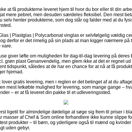
ke at få produkterne leveret hjem til hvor du bor eller til din ar
at mere pebret, men desuden særdeles fleksibel. Den mest betal
du selv henter produkterne, som dog står og falder med at du fysis
msted.
las | Plastglas | Polycarbonat vinglas er selvfølgelig vældig cent
 og derfor er det rimelig på sin plads at man kigger nærmere på 
 vare.
huse giver løfte om muligheden for dag-til-dag levering på deres
. grøn plast Genanvendelig, men glem ikke at det er regnet ud f
ent tidspunkt, således at de har en chance for at nå at få produk
ger hjemad.
over gratis levering, men i reglen er det betinget af at du aftage
n mest letkøbte mulighed for levering, som mange gange – hv
der – er at få leveret din pakke til et udleveringssted.
st ligetil for almindelige dødelige at søge sig frem til priser i bl
r masser af Chef & Som online forhandlere ikke kunne slippe fo
 test produkter – til børn, og yderligere også til mænd og kvinder
gt uden gebyr.