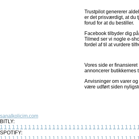
Trustpilot genererer ald
er det prisværdigt, at du
forud for at du bestiller.
Facebook tilbyder dig på 
Tilmed ser vi nogle e-sho
fordel af til at vurdere t
Vores side er finansieret
annoncerer butikkernes t
Anvisninger om varer og 
være udført siden nyligst
sanalkolicim.com
BITLY:
1
1
1
1
1
1
1
1
1
1
1
1
1
1
1
1
1
1
1
1
1
1
1
1
1
1
1
1
1
1
1
1
1
1
SPOTIFY:
1
1
1
1
1
1
1
1
1
1
1
1
1
1
1
1
1
1
1
1
1
1
1
1
1
1
1
1
1
1
1
1
1
1