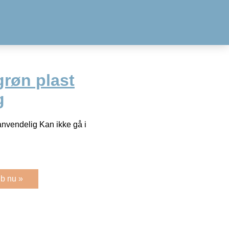
grøn plast
g
anvendelig Kan ikke gå i
b nu »