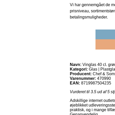
Vi har gennemgået de mes
prisniveau, sortimentstø
betalingsmuligheder.
Navn:
Vinglas 40 cl. gr
Kategori:
Glas | Plastgl
Producent:
Chef & Som
Varenummer:
470990
EAN:
8719987504235
Vurderet til
3.5
ud af 5 st
Adskillige internet outle
øjeblikket udleveringsste
praktisk, og i mange tilf
Genanvendelig.