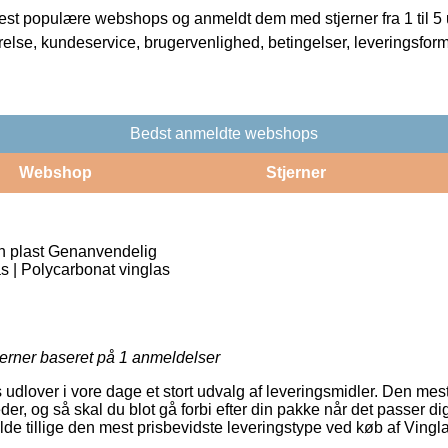
t populære webshops og anmeldt dem med stjerner fra 1 til 5 ud
rrelse, kundeservice, brugervenlighed, betingelser, leveringsfor
Bedst anmeldte webshops
Webshop
Stjerner
øn plast Genanvendelig
as | Polycarbonat vinglas
jerner baseret på
1
anmeldelser
ts udlover i vore dage et stort udvalg af leveringsmidler. Den mes
der, og så skal du blot gå forbi efter din pakke når det passer dig
ælde tillige den mest prisbevidste leveringstype ved køb af Vingla