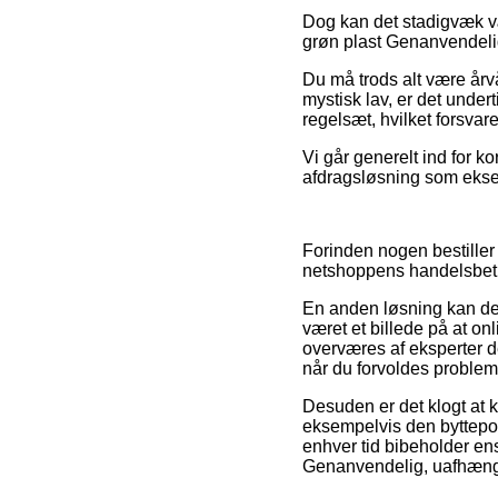
Dog kan det stadigvæk være
grøn plast Genanvendelig 
Du må trods alt være årvåg
mystisk lav, er det under
regelsæt, hvilket forsvar
Vi går generelt ind for 
afdragsløsning som eksem
Forinden nogen bestiller
netshoppens handelsbetin
En anden løsning kan der
været et billede på at onl
overværes af eksperter d
når du forvoldes problems
Desuden er det klogt at
eksempelvis den byttepoli
enhver tid bibeholder en
Genanvendelig, uafhængig