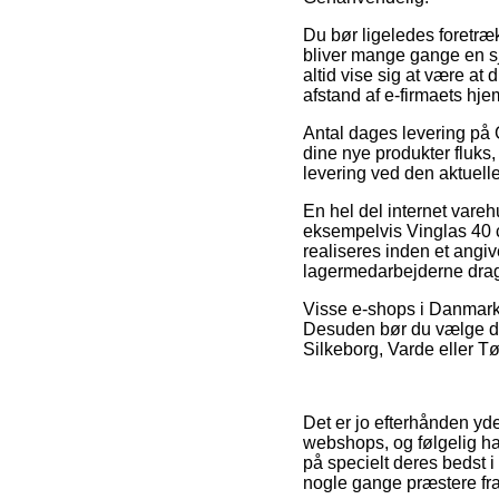
Du bør ligeledes foretræk
bliver mange gange en sj
altid vise sig at være at 
afstand af e-firmaets hje
Antal dages levering på G
dine nye produkter fluks,
levering ved den aktuelle
En hel del internet vare
eksempelvis Vinglas 40 cl
realiseres inden et angiv
lagermedarbejderne dra
Visse e-shops i Danmark l
Desuden bør du vælge de
Silkeborg, Varde eller Tøn
Det er jo efterhånden yder
webshops, og følgelig ha
på specielt deres bedst i
nogle gange præstere fra