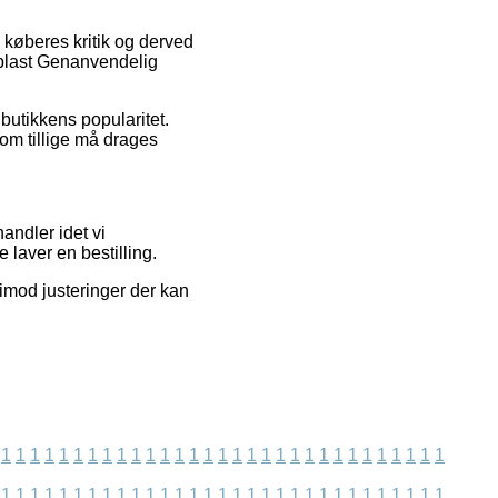
 køberes kritik og derved
n plast Genanvendelig
butikkens popularitet.
som tillige må drages
andler idet vi
laver en bestilling.
imod justeringer der kan
1
1
1
1
1
1
1
1
1
1
1
1
1
1
1
1
1
1
1
1
1
1
1
1
1
1
1
1
1
1
1
1
1
1
1
1
1
1
1
1
1
1
1
1
1
1
1
1
1
1
1
1
1
1
1
1
1
1
1
1
1
1