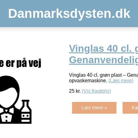
Danmarksdysten.dk
Vinglas 40 cl. 
Genanvendeli
Vinglas 40 cl. grøn plast – Gen
opvaskemaskine.
(Læs mere)
25
kr.
(Vis fragtpris)
Læs mere »
Kø