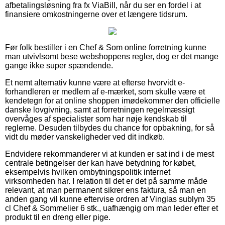
afbetalingsløsning fra fx ViaBill, når du ser en fordel i at
finansiere omkostningerne over et længere tidsrum.
Før folk bestiller i en Chef & Som online forretning kunne
man utvivlsomt bese webshoppens regler, dog er det mange
gange ikke super spændende.
Et nemt alternativ kunne være at efterse hvorvidt e-
forhandleren er medlem af e-mærket, som skulle være et
kendetegn for at online shoppen imødekommer den officielle
danske lovgivning, samt at forretningen regelmæssigt
overvåges af specialister som har nøje kendskab til
reglerne. Desuden tilbydes du chance for opbakning, for så
vidt du møder vanskeligheder ved dit indkøb.
Endvidere rekommanderer vi at kunden er sat ind i de mest
centrale betingelser der kan have betydning for købet,
eksempelvis hvilken ombytningspolitik internet
virksomheden har. I relation til det er det på samme måde
relevant, at man permanent sikrer ens faktura, så man en
anden gang vil kunne eftervise ordren af Vinglas sublym 35
cl Chef & Sommelier 6 stk., uafhængig om man leder efter et
produkt til en dreng eller pige.