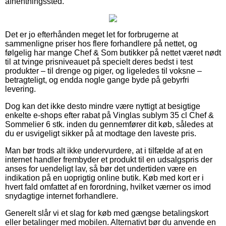
afhentningssted.
Det er jo efterhånden meget let for forbrugerne at
sammenligne priser hos flere forhandlere på nettet, og
følgelig har mange Chef & Som butikker på nettet været nødt
til at tvinge prisniveauet på specielt deres bedst i test
produkter – til drenge og piger, og ligeledes til voksne –
betragteligt, og endda nogle gange byde på gebyrfri
levering.
Dog kan det ikke desto mindre være nyttigt at besigtige
enkelte e-shops efter rabat på Vinglas sublym 35 cl Chef &
Sommelier 6 stk. inden du gennemfører dit køb, således at
du er usvigeligt sikker på at modtage den laveste pris.
Man bør trods alt ikke undervurdere, at i tilfælde af at en
internet handler frembyder et produkt til en udsalgspris der
anses for uendeligt lav, så bør det undertiden være en
indikation på en uoprigtig online butik. Køb med kort er i
hvert fald omfattet af en forordning, hvilket værner os imod
snydagtige internet forhandlere.
Generelt slår vi et slag for køb med gængse betalingskort
eller betalinger med mobilen. Alternativt bør du anvende en