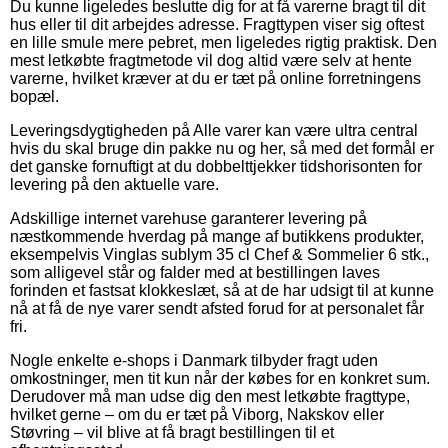
Du kunne ligeledes beslutte dig for at få varerne bragt til dit
hus eller til dit arbejdes adresse. Fragttypen viser sig oftest
en lille smule mere pebret, men ligeledes rigtig praktisk. Den
mest letkøbte fragtmetode vil dog altid være selv at hente
varerne, hvilket kræver at du er tæt på online forretningens
bopæl.
Leveringsdygtigheden på Alle varer kan være ultra central
hvis du skal bruge din pakke nu og her, så med det formål er
det ganske fornuftigt at du dobbelttjekker tidshorisonten for
levering på den aktuelle vare.
Adskillige internet varehuse garanterer levering på
næstkommende hverdag på mange af butikkens produkter,
eksempelvis Vinglas sublym 35 cl Chef & Sommelier 6 stk.,
som alligevel står og falder med at bestillingen laves
forinden et fastsat klokkeslæt, så at de har udsigt til at kunne
nå at få de nye varer sendt afsted forud for at personalet får
fri.
Nogle enkelte e-shops i Danmark tilbyder fragt uden
omkostninger, men tit kun når der købes for en konkret sum.
Derudover må man udse dig den mest letkøbte fragttype,
hvilket gerne – om du er tæt på Viborg, Nakskov eller
Støvring – vil blive at få bragt bestillingen til et