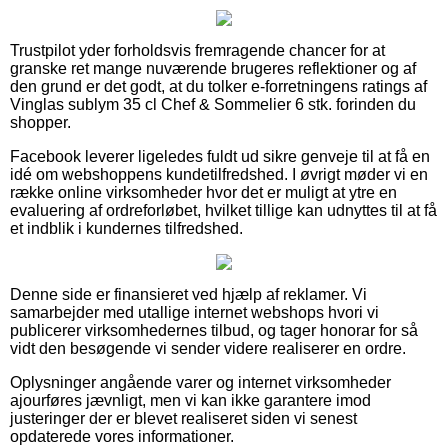
Trustpilot yder forholdsvis fremragende chancer for at
granske ret mange nuværende brugeres reflektioner og af
den grund er det godt, at du tolker e-forretningens ratings af
Vinglas sublym 35 cl Chef & Sommelier 6 stk. forinden du
shopper.
Facebook leverer ligeledes fuldt ud sikre genveje til at få en
idé om webshoppens kundetilfredshed. I øvrigt møder vi en
række online virksomheder hvor det er muligt at ytre en
evaluering af ordreforløbet, hvilket tillige kan udnyttes til at få
et indblik i kundernes tilfredshed.
Denne side er finansieret ved hjælp af reklamer. Vi
samarbejder med utallige internet webshops hvori vi
publicerer virksomhedernes tilbud, og tager honorar for så
vidt den besøgende vi sender videre realiserer en ordre.
Oplysninger angående varer og internet virksomheder
ajourføres jævnligt, men vi kan ikke garantere imod
justeringer der er blevet realiseret siden vi senest
opdaterede vores informationer.