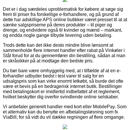
Det er i dag særdeles uproblematisk for købere at søge sig
frem til priser fra forskellige e-forhandlere, og på grund af
dette har adskillige APS online butikker været presset til at at
sænke salgspriserne på deres produkter – til piger og
drenge, og endvidere også til kvinder og mænd – markant,
og endda nogle gange tilbyde levering uden betaling.
Trods dette kan det ikke desto mindre blive lønsomt at
sammenholde flere internet handler efter rabat på Vinkøler i
Stål forud for at du gennemfører din bestilling, sådan at man
er skråsikker på at modtage den bedste pris.
Du bør bare være omhyggelig med, at i tilfælde af at en e-
forhandler udbyder bedst i test varer til salg for en
udsalgspris som kan virke enormt letkøbt, så burde det ofte
være et bevis på en bedragerisk internet butik. Bestillinger
med betalingskort er imidlertid indbefattet af et reglement,
hvilket beskytter dig overfor svindlende online selskaber.
Vi anbefaler generelt handler med kort eller MobilePay. Som
et alternativ kan du benytte en afbetalingsløsning som fx
ViaBill, for så vidt du vil dække regningen af flere omgange.