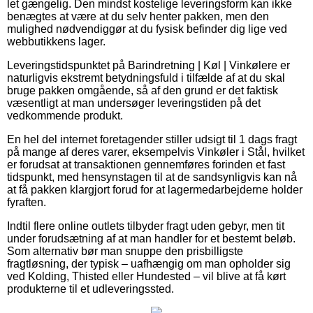
let gængelig. Den mindst kostelige leveringsform kan ikke
benægtes at være at du selv henter pakken, men den
mulighed nødvendiggør at du fysisk befinder dig lige ved
webbutikkens lager.
Leveringstidspunktet på Barindretning | Køl | Vinkølere er
naturligvis ekstremt betydningsfuld i tilfælde af at du skal
bruge pakken omgående, så af den grund er det faktisk
væsentligt at man undersøger leveringstiden på det
vedkommende produkt.
En hel del internet foretagender stiller udsigt til 1 dags fragt
på mange af deres varer, eksempelvis Vinkøler i Stål, hvilket
er forudsat at transaktionen gennemføres forinden et fast
tidspunkt, med hensynstagen til at de sandsynligvis kan nå
at få pakken klargjort forud for at lagermedarbejderne holder
fyraften.
Indtil flere online outlets tilbyder fragt uden gebyr, men tit
under forudsætning af at man handler for et bestemt beløb.
Som alternativ bør man snuppe den prisbilligste
fragtløsning, der typisk – uafhængig om man opholder sig
ved Kolding, Thisted eller Hundested – vil blive at få kørt
produkterne til et udleveringssted.