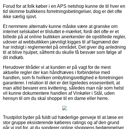
Forud for at folk køber i en APS netshop kunne de til hver en
tid skimme butikkens forretningsbetingelser, dog er det ofte
ikke særlig sjovt.
Et nemmere alternativ kunne måske være at granske om
internet selskabet er tilsluttet e-mærket, fordi det ofte er et
billede på at online butikken anerkender de opstillede regler,
udover at webbutikken jævnligt kigges til af fagmænd der
har indsigt i reglementet på området. Det giver dig anledning
til at blive hjulpet, såfremt du skulle få besvær som følge af
dit indkøb.
Herudover tilråder vi at kunden er på vagt for de mest
aktuelle regler der kan håndhæves i forbindelse med
handlen, som fx hvilken ombytningsrettighed e-forretningen
garanterer. I relation til det er det ligeledes essesentielt, at
man altid bevarer ens kvittering, således man når som helst
vil kunne dokumentere handlen af Vinkøler i Stål, uden
hensyn til om du skal shoppe til en dame eller herre.
Trustpilot byder på fuldt ud hæderlige genveje til at læse en
stor gruppe eksisterende køberes ratings og af den grund
går vi ind for, at du sonderer online shoppens bedømmelser