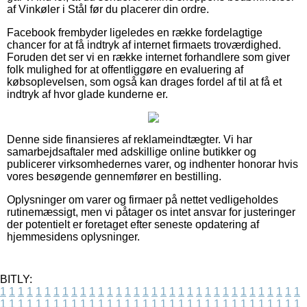
af Vinkøler i Stål før du placerer din ordre.
Facebook frembyder ligeledes en række fordelagtige
chancer for at få indtryk af internet firmaets troværdighed.
Foruden det ser vi en række internet forhandlere som giver
folk mulighed for at offentliggøre en evaluering af
købsoplevelsen, som også kan drages fordel af til at få et
indtryk af hvor glade kunderne er.
Denne side finansieres af reklameindtægter. Vi har
samarbejdsaftaler med adskillige online butikker og
publicerer virksomhedernes varer, og indhenter honorar hvis
vores besøgende gennemfører en bestilling.
Oplysninger om varer og firmaer på nettet vedligeholdes
rutinemæssigt, men vi påtager os intet ansvar for justeringer
der potentielt er foretaget efter seneste opdatering af
hjemmesidens oplysninger.
BITLY:
1
1
1
1
1
1
1
1
1
1
1
1
1
1
1
1
1
1
1
1
1
1
1
1
1
1
1
1
1
1
1
1
1
1
1
1
1
1
1
1
1
1
1
1
1
1
1
1
1
1
1
1
1
1
1
1
1
1
1
1
1
1
1
1
1
1
1
1