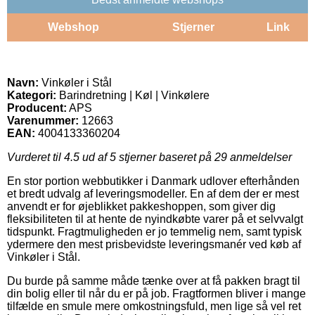
Webshop
Stjerner
Link
Navn:
Vinkøler i Stål
Kategori:
Barindretning | Køl | Vinkølere
Producent:
APS
Varenummer:
12663
EAN:
4004133360204
Vurderet til
4.5
ud af 5 stjerner baseret på
29
anmeldelser
En stor portion webbutikker i Danmark udlover efterhånden
et bredt udvalg af leveringsmodeller. En af dem der er mest
anvendt er for øjeblikket pakkeshoppen, som giver dig
fleksibiliteten til at hente de nyindkøbte varer på et selvvalgt
tidspunkt. Fragtmuligheden er jo temmelig nem, samt typisk
ydermere den mest prisbevidste leveringsmanér ved køb af
Vinkøler i Stål.
Du burde på samme måde tænke over at få pakken bragt til
din bolig eller til når du er på job. Fragtformen bliver i mange
tilfælde en smule mere omkostningsfuld, men lige så vel ret