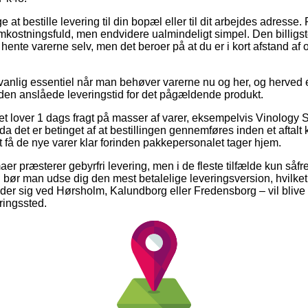
 at bestille levering til din bopæl eller til dit arbejdes adresse
kostningsfuld, men endvidere ualmindeligt simpel. Den billigste 
t hente varerne selv, men det beroer på at du er i kort afstand af
vanlig essentiel når man behøver varerne nu og her, og herved
 den anslåede leveringstid for det pågældende produkt.
tet lover 1 dags fragt på masser af varer, eksempelvis Vinology
 det er betinget af at bestillingen gennemføres inden et aftalt 
t få de nye varer klar forinden pakkepersonalet tager hjem.
aer præsterer gebyrfri levering, men i de fleste tilfælde kun såf
bør man udse dig den mest betalelige leveringsversion, hvilket i
r sig ved Hørsholm, Kalundborg eller Fredensborg – vil blive at
eringssted.