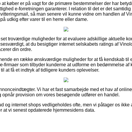
p at køber er på vagt for de primære bestemmelser der har betyd
ighed e-forretningen garanterer. I relation til det er det samtidi
vitteringsmail, så man senere vil kunne vidne om handlen af V
 udkig efter varer til en herre eller dame.
rt set troværdige muligheder for at evaluere adskillige aktuelle
lsesværdigt, at du besigtiger internet selskabets ratings af Vin
cerer din ordre.
nende en række ønskværdige muligheder for at få kendskab til e-
k e-firmaer som tilbyder kunderne at udforme en bedømmelse af
l at få et indtryk af tidligere kunders oplevelser.
annonceindtægter. Vi har et fast samarbejde med et hav af onli
og opnår provision om vores besøgende udfører en handel.
d og internet shops vedligeholdes ofte, men vi påtager os ikke a
ter at vi senest opdaterede hjemmesidens data.