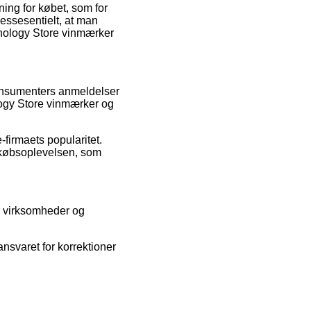
ning for købet, som for
g essesentielt, at man
inology Store vinmærker
 konsumenters anmeldelser
ology Store vinmærker og
firmaets popularitet.
 købsoplevelsen, som
ne virksomheder og
nsvaret for korrektioner