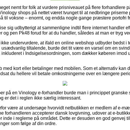
meget nemt for folk at vurdere prisniveauet på flere forhandlere p
inology shops på nettet været tvunget til at nedbringe priserne p
så til voksne – enormt, og endda nogle gange præstere portofri fr
ise sig udbytterigt at sammenligne indtil flere internet handler e
og pen Pk48 forud for at du handler, således at man er tryg ved 
kke undervurdere, at ifald en online webshop udbyder bedst i te
 usædvanlig tiltalende, burde det tit være en varsel om en svin
is inkluderet i Indsigelsesordningen, som dækker køberen imod u
øb med kort eller betalinger med mobilen. Som et alternativ kan 
rudsat du hellere vil betale omkostningerne over en længere peri
per på en Vinology e-forhandler burde man i princippet granske
g er det i reglen ikke særlig interessant.
erfor være at undersøge hvorvidt netbutikken er medlem af e-mær
ine forhandleren accepterer dansk lovgivning, udover at e-butikken
er inde i reglerne på området. Dette er desuden en god genvej til
inger som følge af din ordre.