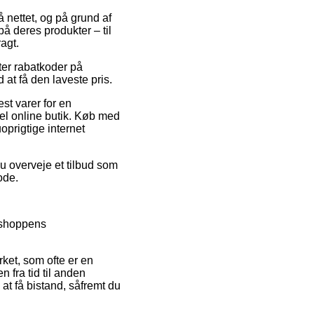
å nettet, og på grund af
å deres produkter – til
agt.
fter rabatkoder på
at få den laveste pris.
st varer for en
del online butik. Køb med
oprigtige internet
du overveje et tilbud som
ode.
 shoppens
ket, som ofte er en
 fra tid til anden
 at få bistand, såfremt du