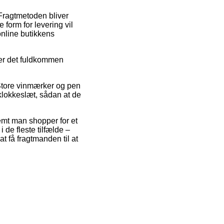
. Fragtmetoden bliver
form for levering vil
 online butikkens
 er det fuldkommen
 Store vinmærker og pen
klokkeslæt, sådan at de
remt man shopper for et
 de fleste tilfælde –
 få fragtmanden til at