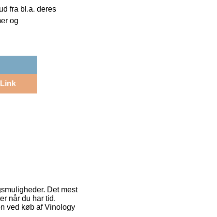
 fra bl.a. deres
mer og
Link
ngsmuligheder. Det mest
r når du har tid.
on ved køb af Vinology