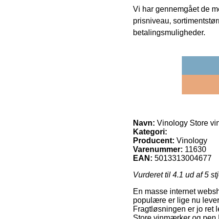
Vi har gennemgået de mes
prisniveau, sortimentstø
betalingsmuligheder.
Navn:
Vinology Store v
Kategori:
Producent:
Vinology
Varenummer:
11630
EAN:
5013313004677
Vurderet til
4.1
ud af 5 st
En masse internet websho
populære er lige nu lever
Fragtløsningen er jo ret
Store vinmærker og pen