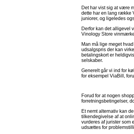
Det har vist sig at være 
dette har en lang række V
juniorer, og ligeledes og
Derfor kan det alligevel v
Vinology Store vinmærker 
Man må lige meget hvad i
udsalgspris der kan virke
betalingskort er heldigv
selskaber.
Generelt går vi ind for k
for eksempel ViaBill, fo
Forud for at nogen shop
forretningsbetingelser, do
Et nemt alternativ kan d
tilkendegivelse af at onl
vurderes af jurister som 
udsættes for problemstill