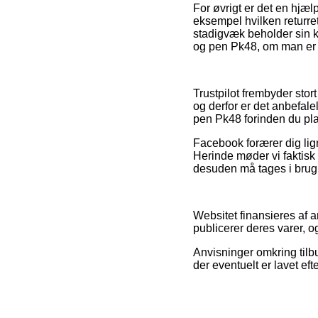
For øvrigt er det en hjæl
eksempel hvilken returrett
stadigvæk beholder sin k
og pen Pk48, om man er på
Trustpilot frembyder sto
og derfor er det anbefale
pen Pk48 forinden du pla
Facebook forærer dig lig
Herinde møder vi faktis
desuden må tages i brug ti
Websitet finansieres af 
publicerer deres varer, 
Anvisninger omkring tilbu
der eventuelt er lavet ef