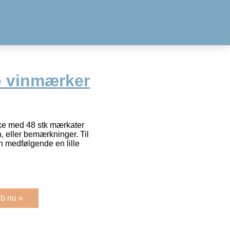
e vinmærker
ke med 48 stk mærkater
in, eller bemærkninger. Til
en medfølgende en lille
b nu »