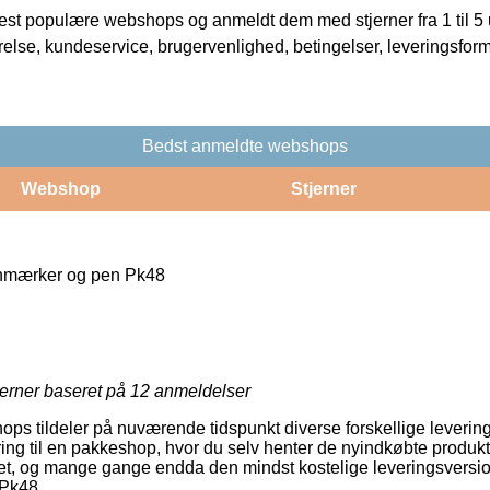
t populære webshops og anmeldt dem med stjerner fra 1 til 5 ud
rrelse, kundeservice, brugervenlighed, betingelser, leveringsfor
Bedst anmeldte webshops
Webshop
Stjerner
inmærker og pen Pk48
jerner baseret på
12
anmeldelser
ps tildeler på nuværende tidspunkt diverse forskellige leveri
ing til en pakkeshop, hvor du selv henter de nyindkøbte produkte
 let, og mange gange endda den mindst kostelige leveringsversi
 Pk48.