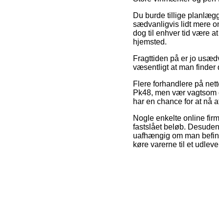
Du burde tillige planlægge
sædvanligvis lidt mere om
dog til enhver tid være a
hjemsted.
Fragttiden på er jo usæd
væsentligt at man finder
Flere forhandlere på net
Pk48, men vær vagtsom da
har en chance for at nå a
Nogle enkelte online firm
fastslået beløb. Desuden 
uafhængig om man befinde
køre varerne til et udlev