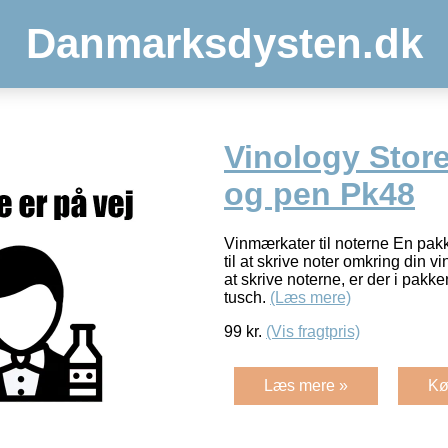
Danmarksdysten.dk
Vinology Stor
og pen Pk48
Vinmærkater til noterne En pak
til at skrive noter omkring din v
at skrive noterne, er der i pakk
tusch.
(Læs mere)
99
kr.
(Vis fragtpris)
Læs mere »
Kø