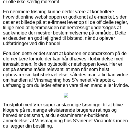
er ofte ikke særlig morsomt.
En nemmere løsning kunne derfor være at kontrollere
hvorvidt online webshoppen er godkendt af e-mærket, siden
det er et billede på at e-firmaet lever op til de officielle regler,
tillige med at hjemmesiden rutinemæssigt undersøges af
sagkyndige der mestrer bestemmelserne på området. Dette
er desuden en god lejlighed til bistand, når du oplever
udfordringer ved din handel.
Foruden dette er det smart at køberen er opmærksom på de
elementære forhold der kan håndhæves i forbindelse med
transaktionen, fx den byttepolitik netshoppen lover. Her er
det på samme måde relevant, at man når som helst
opbevarer sin købsbekræftelse, således man altid kan vidne
om handlen af Vinsmagning hos S’vineriet Vinapotek,
uafhængig om du leder efter en vare til en mand eller kvinde.
Trustpilot medfører super anstændige løsninger til at blive
klogere på ret mange eksisterende brugeres ratings og
herved er det smart, at du eksaminerer e-butikkens
anmeldelser af Vinsmagning hos S’vineriet Vinapotek inden
du lægger din bestilling.