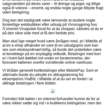
salgsværdien på deres varer – til drenge og piger, og tillige
også til voksne – enormt, og endda nogle gange tilbyde fragt
uden beregning.
Dog kan det stadigvæk være lønnende at studere nogle
forskellige webbutikker efter udsalg på Vinsmagning hos
S’vineriet Vinapotek forud for at du shopper, således at du er
på den sikre side med at få den bedste pris.
Man skal lige meget hvad være årvågen med, at i tilfælde af
at en e-shop afhænder en vare til en udsalgspris som kan
ses som ekstraordinært billig, så burde det undertiden være
et kendetegn på en snydagtig netbutik. Betalinger med kort
er i hvert fald dækket ind under en bestemmelse, der
forsvarer køberen overfor svindlende online varehuse.
Vi tilråder generelt kortbetalinger eller MobilePay. Som et
alternativ burde du udnytte en afdragsløsning fra
eksempelvis ViaBill, i tilfælde af at du ser en fordel i at
afdrage betalingen i flere bidder.
Forinden folk køber i en internet forhandler kunne de for at
være sikker sætte sig ind i e-butikkens betingelser, men det