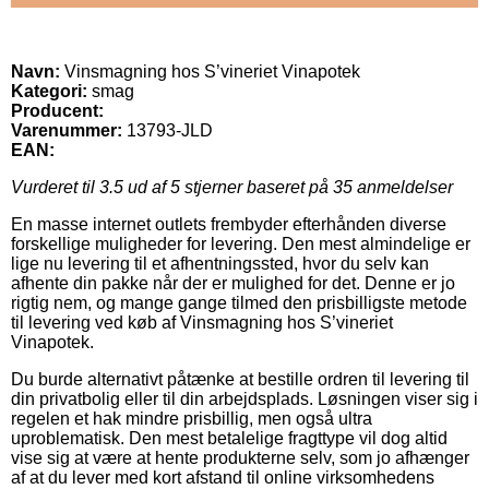
Navn:
Vinsmagning hos S’vineriet Vinapotek
Kategori:
smag
Producent:
Varenummer:
13793-JLD
EAN:
Vurderet til
3.5
ud af 5 stjerner baseret på
35
anmeldelser
En masse internet outlets frembyder efterhånden diverse
forskellige muligheder for levering. Den mest almindelige er
lige nu levering til et afhentningssted, hvor du selv kan
afhente din pakke når der er mulighed for det. Denne er jo
rigtig nem, og mange gange tilmed den prisbilligste metode
til levering ved køb af Vinsmagning hos S’vineriet
Vinapotek.
Du burde alternativt påtænke at bestille ordren til levering til
din privatbolig eller til din arbejdsplads. Løsningen viser sig i
regelen et hak mindre prisbillig, men også ultra
uproblematisk. Den mest betalelige fragttype vil dog altid
vise sig at være at hente produkterne selv, som jo afhænger
af at du lever med kort afstand til online virksomhedens