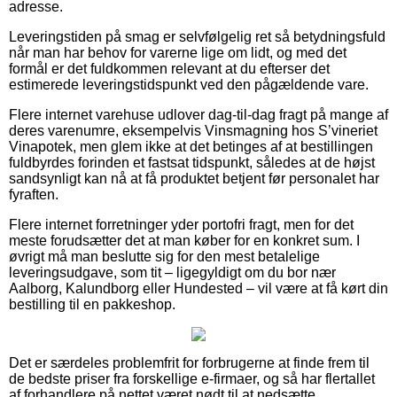
adresse.
Leveringstiden på smag er selvfølgelig ret så betydningsfuld
når man har behov for varerne lige om lidt, og med det
formål er det fuldkommen relevant at du efterser det
estimerede leveringstidspunkt ved den pågældende vare.
Flere internet varehuse udlover dag-til-dag fragt på mange af
deres varenumre, eksempelvis Vinsmagning hos S’vineriet
Vinapotek, men glem ikke at det betinges af at bestillingen
fuldbyrdes forinden et fastsat tidspunkt, således at de højst
sandsynligt kan nå at få produktet betjent før personalet har
fyraften.
Flere internet forretninger yder portofri fragt, men for det
meste forudsætter det at man køber for en konkret sum. I
øvrigt må man beslutte sig for den mest betalelige
leveringsudgave, som tit – ligegyldigt om du bor nær
Aalborg, Kalundborg eller Hundested – vil være at få kørt din
bestilling til en pakkeshop.
Det er særdeles problemfrit for forbrugerne at finde frem til
de bedste priser fra forskellige e-firmaer, og så har flertallet
af forhandlere på nettet været nødt til at nedsætte