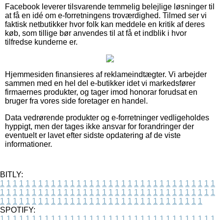
Facebook leverer tilsvarende temmelig belejlige løsninger til
at få en idé om e-forretningens troværdighed. Tilmed ser vi
faktisk netbutikker hvor folk kan meddele en kritik af deres
køb, som tillige bør anvendes til at få et indblik i hvor
tilfredse kunderne er.
Hjemmesiden finansieres af reklameindtægter. Vi arbejder
sammen med en hel del e-butikker idet vi markedsfører
firmaernes produkter, og tager imod honorar forudsat en
bruger fra vores side foretager en handel.
Data vedrørende produkter og e-forretninger vedligeholdes
hyppigt, men der tages ikke ansvar for forandringer der
eventuelt er lavet efter sidste opdatering af de viste
informationer.
BITLY:
1
1
1
1
1
1
1
1
1
1
1
1
1
1
1
1
1
1
1
1
1
1
1
1
1
1
1
1
1
1
1
1
1
1
1
1
1
1
1
1
1
1
1
1
1
1
1
1
1
1
1
1
1
1
1
1
1
1
1
1
1
1
1
1
1
1
1
1
1
1
1
1
1
1
1
1
1
1
1
1
1
1
1
1
1
1
1
1
1
1
1
1
1
1
1
1
1
1
1
1
SPOTIFY:
1
1
1
1
1
1
1
1
1
1
1
1
1
1
1
1
1
1
1
1
1
1
1
1
1
1
1
1
1
1
1
1
1
1