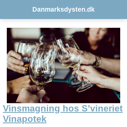
Danmarksdysten.dk
Vinsmagning hos S’vineriet
Vinapotek