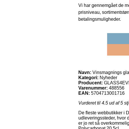
Vi har gennemgået de mes
prisniveau, sortimentstø
betalingsmuligheder.
Navn:
Vinsmagnings glas
Kategori:
Nyheder
Producent:
GLASS4EV
Varenummer:
488556
EAN:
5704713001716
Vurderet til
4.5
ud af 5 st
De fleste webbutikker i D
udleveringssteder, hvor d
er jo ret så overkommeli
Polycarbonat 20,5cl.