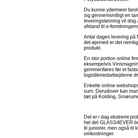
Du kunne ydermere beslutt
sig gennemsnitligt en ta
leveringsløsning vil dog 
afstand til e-forretninge
Antal dages levering på 
det øjemed er det nemlig 
produkt.
En stor portion online fi
eksempelvis Vinsmagning
gemmenføres før et fastsat
logistikmedarbejderne d
Enkelte online webshops g
sum. Derudover kan man 
tæt på Kolding, Smørumnedr
Det er i dag ekstremt pro
hel del GLASS4EVER butik
til juniorer, men også t
omkostninger.