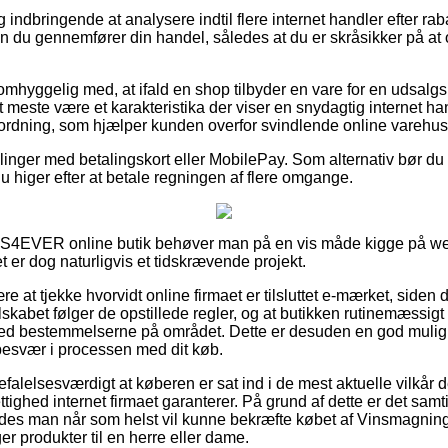
ig indbringende at analysere indtil flere internet handler efter 
n du gennemfører din handel, således at du er skråsikker på at 
mhyggelig med, at ifald en shop tilbyder en vare for en udsalgs
et meste være et karakteristika der viser en snydagtig internet h
n ordning, som hjælper kunden overfor svindlende online varehus
illinger med betalingskort eller MobilePay. Som alternativ bør du
t du higer efter at betale regningen af flere omgange.
SS4EVER online butik behøver man på en vis måde kigge på w
et er dog naturligvis et tidskrævende projekt.
re at tjekke hvorvidt online firmaet er tilsluttet e-mærket, siden 
lskabet følger de opstillede regler, og at butikken rutinemæssig
ed bestemmelserne på området. Dette er desuden en god mulighed
besvær i processen med dit køb.
falelsesværdigt at køberen er sat ind i de mest aktuelle vilkår d
ighed internet firmaet garanterer. På grund af dette er det samti
edes man når som helst vil kunne bekræfte købet af Vinsmagnin
r produkter til en herre eller dame.