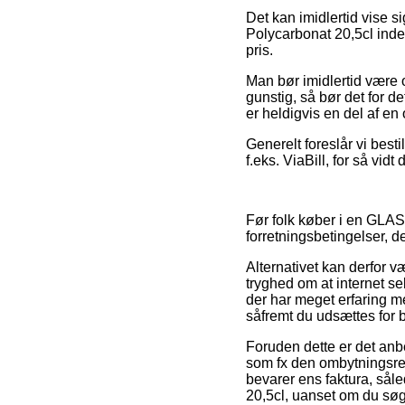
Det kan imidlertid vise s
Polycarbonat 20,5cl inde
pris.
Man bør imidlertid være o
gunstig, så bør det for d
er heldigvis en del af e
Generelt foreslår vi best
f.eks. ViaBill, for så vid
Før folk køber i en GLA
forretningsbetingelser, d
Alternativet kan derfor væ
tryghed om at internet se
der har meget erfaring m
såfremt du udsættes for 
Foruden dette er det anbe
som fx den ombytningsrett
bevarer ens faktura, sål
20,5cl, uanset om du søge