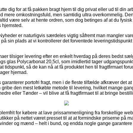
e dig for at få pakken bragt hjem til dig privat eller ud til din 
nd mere omkostningsfuld, men samtidig ultra overkommelig. Den
altid være selv at hente ordren, som dog betinges af at du fysisk
ns hjemsted.
Nyheder er naturligvis særdeles vigtig såfremt man mangler va
på sin plads at vi kontrollerer det forventede leveringstidspunkt
rmaer tilsiger levering efter en enkelt hverdag på deres bedst s
s glas Polycarbonat 20,5cl, som imidlertid tager udgangspunkt
 tidspunkt, så de kan nå at få produktet hen til fragtfirmaet forud
rager hjemad.
aranterer portofri fragt, men i de fleste tilfælde afkræver det at
gribe den mest letkøbte metode til levering, hvilket mange ga
e eller Tønder – vil blive at få fragtfirmaet til at bringe bestil
blemfrit for købere at lave prissammenligning fra forskellige we
ker på nettet været presset til at at formindske priserne på m
il kvinder og mænd – helt i bund, og endda nogle gange garantere