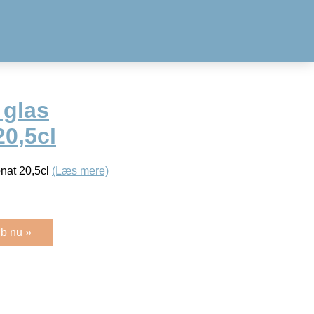
 glas
0,5cl
nat 20,5cl
(Læs mere)
b nu »