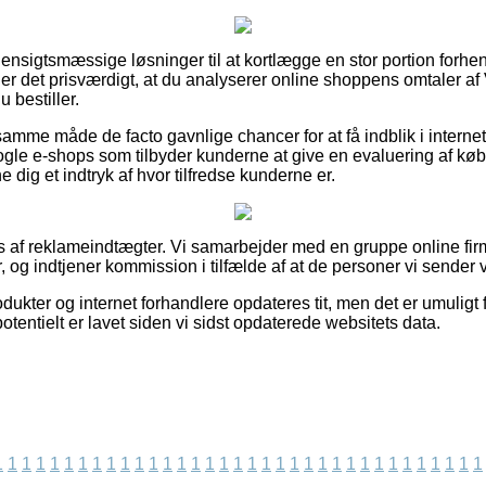
så hensigtsmæssige løsninger til at kortlægge en stor portion fo
r det prisværdigt, at du analyserer online shoppens omtaler a
 bestiller.
mme måde de facto gavnlige chancer for at få indblik i internet
ogle e-shops som tilbyder kunderne at give en evaluering af k
e dig et indtryk af hvor tilfredse kunderne er.
af reklameindtægter. Vi samarbejder med en gruppe online firm
, og indtjener kommission i tilfælde af at de personer vi sender 
kter og internet forhandlere opdateres tit, men det er umuligt f
otentielt er lavet siden vi sidst opdaterede websitets data.
1
1
1
1
1
1
1
1
1
1
1
1
1
1
1
1
1
1
1
1
1
1
1
1
1
1
1
1
1
1
1
1
1
1
1