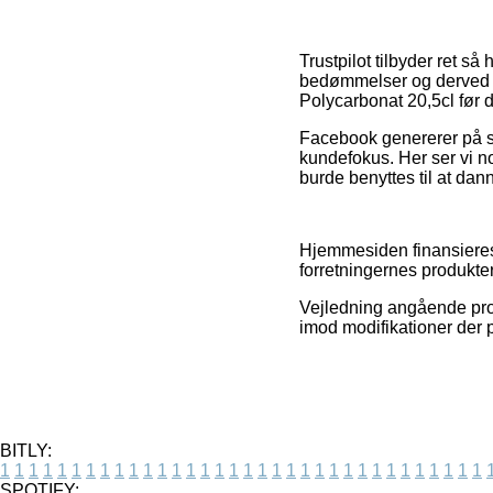
Trustpilot tilbyder ret 
bedømmelser og derved e
Polycarbonat 20,5cl før du
Facebook genererer på sa
kundefokus. Her ser vi n
burde benyttes til at dann
Hjemmesiden finansieres 
forretningernes produkter
Vejledning angående produ
imod modifikationer der p
BITLY:
1
1
1
1
1
1
1
1
1
1
1
1
1
1
1
1
1
1
1
1
1
1
1
1
1
1
1
1
1
1
1
1
1
1
SPOTIFY: