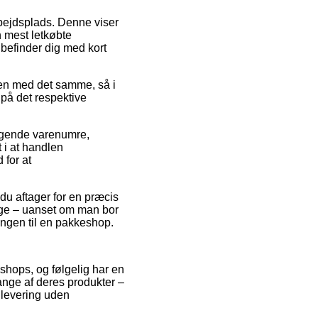
arbejdsplads. Denne viser
 mest letkøbte
 befinder dig med kort
ren med det samme, så i
 på det respektive
ælgende varenumre,
 i at handlen
 for at
 du aftager for en præcis
nge – uanset om man bor
lingen til en pakkeshop.
bshops, og følgelig har en
ange af deres produkter –
 levering uden