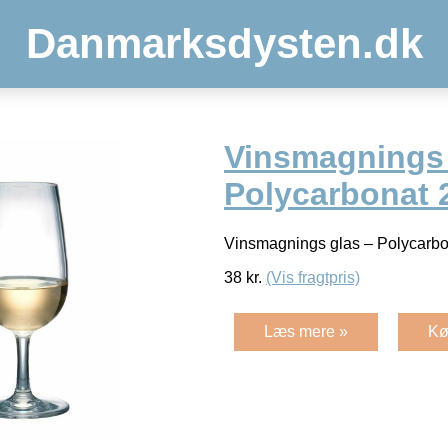
Danmarksdysten.dk
Vinsmagnings
Polycarbonat 2
Vinsmagnings glas – Polycarbo
38
kr.
(Vis fragtpris)
Læs mere »
Kø