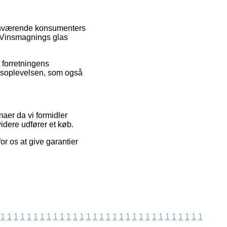
rhenværende konsumenters
f Vinsmagnings glas
 forretningens
øbsoplevelsen, som også
aer da vi formidler
videre udfører et køb.
or os at give garantier
1
1
1
1
1
1
1
1
1
1
1
1
1
1
1
1
1
1
1
1
1
1
1
1
1
1
1
1
1
1
1