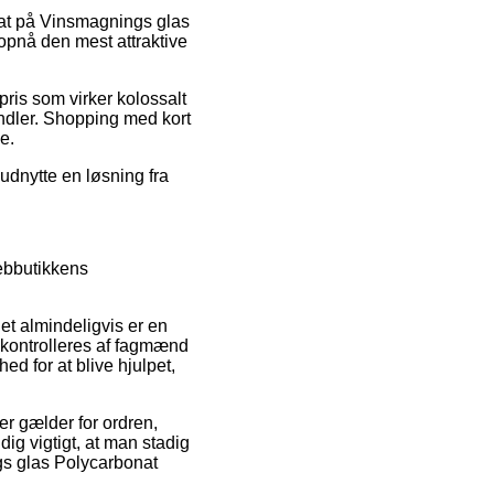
rabat på Vinsmagnings glas
opnå den mest attraktive
pris som virker kolossalt
andler. Shopping med kort
e.
 udnytte en løsning fra
ebbutikkens
det almindeligvis er en
t kontrolleres af fagmænd
 for at blive hjulpet,
er gælder for ordren,
dig vigtigt, at man stadig
gs glas Polycarbonat