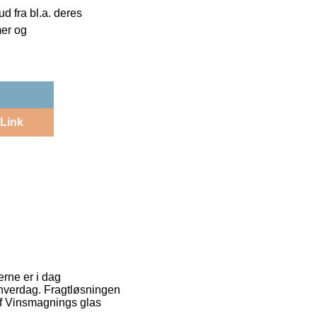
 fra bl.a. deres
mer og
Link
erne er i dag
n hverdag. Fragtløsningen
af Vinsmagnings glas