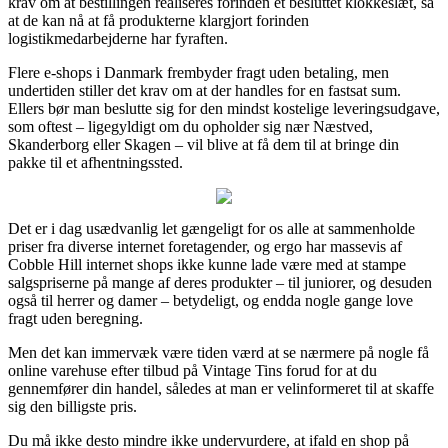
krav om at bestillingen realiseres forinden et besluttet klokkeslæt, så
at de kan nå at få produkterne klargjort forinden
logistikmedarbejderne har fyraften.
Flere e-shops i Danmark frembyder fragt uden betaling, men
undertiden stiller det krav om at der handles for en fastsat sum.
Ellers bør man beslutte sig for den mindst kostelige leveringsudgave,
som oftest – ligegyldigt om du opholder sig nær Næstved,
Skanderborg eller Skagen – vil blive at få dem til at bringe din
pakke til et afhentningssted.
Det er i dag usædvanlig let gængeligt for os alle at sammenholde
priser fra diverse internet foretagender, og ergo har massevis af
Cobble Hill internet shops ikke kunne lade være med at stampe
salgspriserne på mange af deres produkter – til juniorer, og desuden
også til herrer og damer – betydeligt, og endda nogle gange love
fragt uden beregning.
Men det kan immervæk være tiden værd at se nærmere på nogle få
online varehuse efter tilbud på Vintage Tins forud for at du
gennemfører din handel, således at man er velinformeret til at skaffe
sig den billigste pris.
Du må ikke desto mindre ikke undervurdere, at ifald en shop på