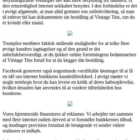
betydningsfulde vedtægter der kan have betydning for handlen, fx
den returrettighed internet selskabet benytter. I den forbindelse er det
i øvrigt afgørende, at man altid gemmer ens ordrekvittering, så man
til enhver tid kan dokumentere sin bestilling af Vintage Tins, om du
er kvinde eller mand.
Trustpilot medfører faktisk strålende muligheder for at tolke flere
øvrige kunders iagttagelser og af den grund er det
anbefalelsesværdigt, at du tjekker online forretningens bedømmelser
af Vintage Tins forud for at du lægger din bestilling.
Facebook genererer også nogenlunde værdifulde løsninger til at få
en idé om internet butikkens kundetilfredshed. I øvrigt møder vi
nogle netshops hvor du kan levere en kritik af deres købsoplevelse,
hvilket desuden bør anvendes til at vurdere tilfredsheden hos
kunderne.
Vores hjemmeside finansieres af reklamer. Vi arbejder tæt sammen
med flere internet outlets derved at vi formidler butikkernes tilbud,
og modtager provision forudsat de besøgende vi sender videre
realiserer et indkøb.