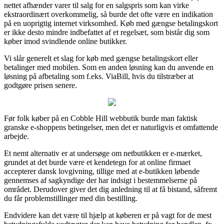
nettet afhænder varer til salg for en salgspris som kan virke
ekstraordinært overkommelig, så burde det ofte være en indikation
på en uoprigtig internet virksomhed. Køb med gængse betalingskort
er ikke desto mindre indbefattet af et regelsæt, som bistår dig som
køber imod svindlende online butikker.
Vi slår generelt et slag for køb med gængse betalingskort eller
betalinger med mobilen. Som en anden løsning kan du anvende en
løsning på afbetaling som f.eks. ViaBill, hvis du tilstræber at
godtgøre prisen senere.
Før folk køber på en Cobble Hill webbutik burde man faktisk
granske e-shoppens betingelser, men det er naturligvis et omfattende
arbejde.
Et nemt alternativ er at undersøge om netbutikken er e-mærket,
grundet at det burde være et kendetegn for at online firmaet
accepterer dansk lovgivning, tillige med at e-butikken løbende
gennemses af sagkyndige der har indsigt i bestemmelserne på
området. Derudover giver det dig anledning til at få bistand, såfremt
du får problemstillinger med din bestilling.
Endvidere kan det være til hjælp at køberen er på vagt for de mest