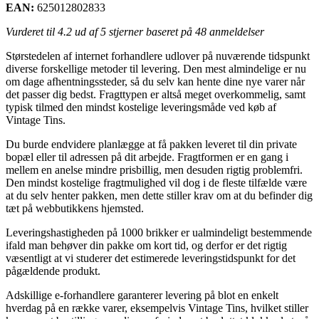
EAN:
625012802833
Vurderet til
4.2
ud af 5 stjerner baseret på
48
anmeldelser
Størstedelen af internet forhandlere udlover på nuværende tidspunkt
diverse forskellige metoder til levering. Den mest almindelige er nu
om dage afhentningssteder, så du selv kan hente dine nye varer når
det passer dig bedst. Fragttypen er altså meget overkommelig, samt
typisk tilmed den mindst kostelige leveringsmåde ved køb af
Vintage Tins.
Du burde endvidere planlægge at få pakken leveret til din private
bopæl eller til adressen på dit arbejde. Fragtformen er en gang i
mellem en anelse mindre prisbillig, men desuden rigtig problemfri.
Den mindst kostelige fragtmulighed vil dog i de fleste tilfælde være
at du selv henter pakken, men dette stiller krav om at du befinder dig
tæt på webbutikkens hjemsted.
Leveringshastigheden på 1000 brikker er ualmindeligt bestemmende
ifald man behøver din pakke om kort tid, og derfor er det rigtig
væsentligt at vi studerer det estimerede leveringstidspunkt for det
pågældende produkt.
Adskillige e-forhandlere garanterer levering på blot en enkelt
hverdag på en række varer, eksempelvis Vintage Tins, hvilket stiller