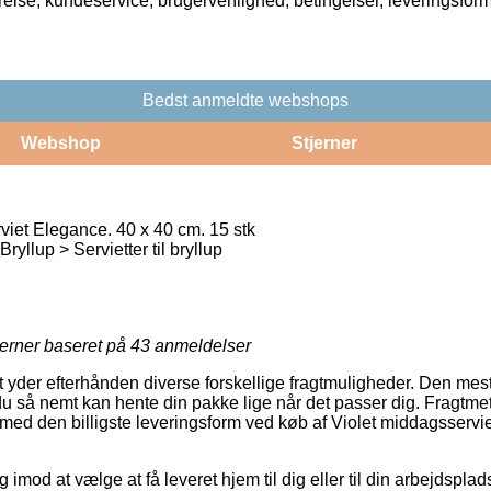
rrelse, kundeservice, brugervenlighed, betingelser, leveringsfor
Bedst anmeldte webshops
Webshop
Stjerner
viet Elegance. 40 x 40 cm. 15 stk
llup > Servietter til bryllup
jerner baseret på
43
anmeldelser
et yder efterhånden diverse forskellige fragtmuligheder. Den mest
u så nemt kan hente din pakke lige når det passer dig. Fragtmeto
med den billigste leveringsform ved køb af Violet middagsservi
og imod at vælge at få leveret hjem til dig eller til din arbejdsp