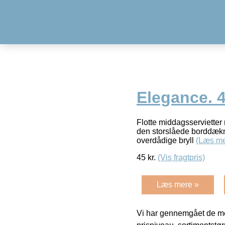
Elegance. 4
Flotte middagsservietter 
den storslåede borddækning
overdådige bryll
(Læs me
45
kr.
(Vis fragtpris)
Læs mere »
Vi har gennemgået de mes