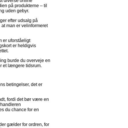
dt diverse online
ien på produkterne – til
ing uden gebyr.
ger efter udsalg på
 at man er velinformeret
 er uforståeligt
skort er heldigvis
ttet.
ning burde du overveje en
er et længere tidsrum.
s betingelser, det er
, fordi det bør være en
orhandleren
es du chance for en
r gælder for ordren, for