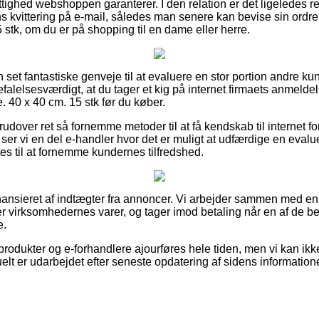
tighed webshoppen garanterer. I den relation er det ligeledes r
 kvittering på e-mail, således man senere kan bevise sin ordre
stk, om du er på shopping til en dame eller herre.
 set fantastiske genveje til at evaluere en stor portion andre ku
efalelsesværdigt, at du tager et kig på internet firmaets anmeldel
 40 x 40 cm. 15 stk før du køber.
udover ret så fornemme metoder til at få kendskab til internet f
ser vi en del e-handler hvor det er muligt at udfærdige en eval
es til at fornemme kundernes tilfredshed.
ansieret af indtægter fra annoncer. Vi arbejder sammen med en
r virksomhedernes varer, og tager imod betaling når en af de 
e.
rodukter og e-forhandlere ajourføres hele tiden, men vi kan ikk
elt er udarbejdet efter seneste opdatering af sidens informatione