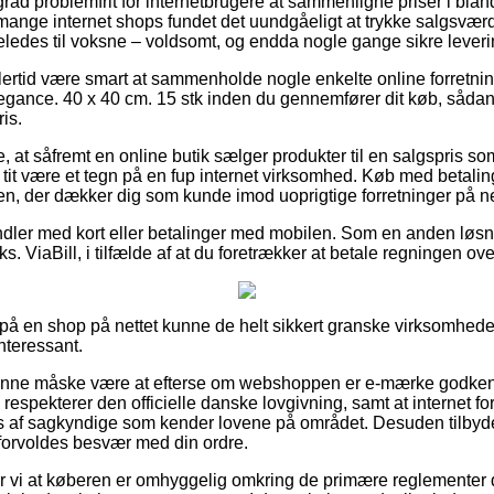
grad problemfrit for internetbrugere at sammenligne priser i blan
 mange internet shops fundet det uundgåeligt at trykke salgsværd
eledes til voksne – voldsomt, og endda nogle gange sikre lever
lertid være smart at sammenholde nogle enkelte online forretnin
egance. 40 x 40 cm. 15 stk inden du gennemfører dit køb, sådan
ris.
at såfremt en online butik sælger produkter til en salgspris som
tit være et tegn på en fup internet virksomhed. Køb med betaling
n, der dækker dig som kunde imod uoprigtige forretninger på ne
ndler med kort eller betalinger med mobilen. Som en anden løs
ks. ViaBill, i tilfælde af at du foretrækker at betale regningen ov
å en shop på nettet kunne de helt sikkert granske virksomheden
nteressant.
unne måske være at efterse om webshoppen er e-mærke godkendt
respekterer den officielle danske lovgivning, samt at internet f
s af sagkyndige som kender lovene på området. Desuden tilbyd
forvoldes besvær med din ordre.
i at køberen er omhyggelig omkring de primære reglementer de