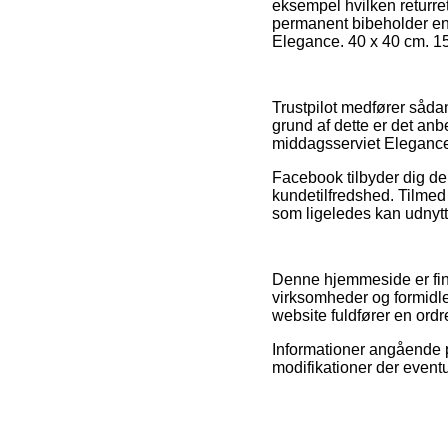
eksempel hvilken returret
permanent bibeholder ens
Elegance. 40 x 40 cm. 15 
Trustpilot medfører sådan
grund af dette er det anb
middagsserviet Elegance.
Facebook tilbyder dig der
kundetilfredshed. Tilmed 
som ligeledes kan udnytt
Denne hjemmeside er fin
virksomheder og formidle
website fuldfører en ordr
Informationer angående p
modifikationer der eventu