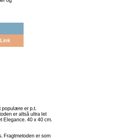
mer og
Link
 populære er p.t.
den er altså ultra let
et Elegance. 40 x 40 cm.
lads. Fragtmetoden er som