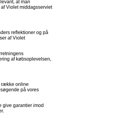
elevant, at man
 af Violet middagsserviet
nders reflektioner og på
ser af Violet
orretningens
uering af købsoplevelsen,
 række online
besøgende på vores
e give garantier imod
r.