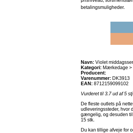
prisniveau, sortimentstø
betalingsmuligheder.
Navn:
Violet middagsser
Kategori:
Mærkedage > Bry
Producent:
Varenummer:
DK3913
EAN:
8712159099102
Vurderet til
3.7
ud af 5 st
De fleste outlets på nett
udleveringssteder, hvor d
gængelig, og desuden til
15 stk.
Du kan tillige afveje for 