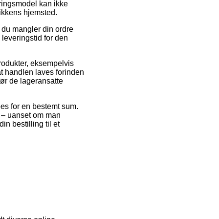
eringsmodel kan ikke
tikkens hjemsted.
t du mangler din ordre
leveringstid for den
rodukter, eksempelvis
at handlen laves forinden
før de lageransatte
ppes for en bestemt sum.
de – uanset om man
in bestilling til et