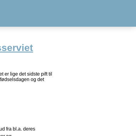
serviet
r lige det sidste pift til
il fødselsdagen og det
 fra bl.a. deres