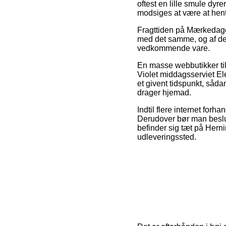
oftest en lille smule dy
modsiges at være at hent
Fragttiden på Mærkedage >
med det samme, og af den
vedkommende vare.
En masse webbutikker til
Violet middagsserviet El
et givent tidspunkt, såda
drager hjemad.
Indtil flere internet for
Derudover bør man beslut
befinder sig tæt på Herning
udleveringssted.