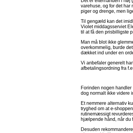
Det er efterhånden i høj 
varehuse, og for det har
piger og drenge, men lig
Til gengæld kan det imid
Violet middagsserviet El
til at få den prisbilligste p
Man må blot ikke glemme, 
overkommelig, burde det 
dækket ind under en orde
Vi anbefaler generelt ha
afbetalingsordning fra f.e
Forinden nogen handler p
dog normalt ikke videre i
Et nemmere alternativ k
tryghed om at e-shoppen 
rutinemæssigt revurdere
hjælpende hånd, når du 
Desuden rekommanderer v