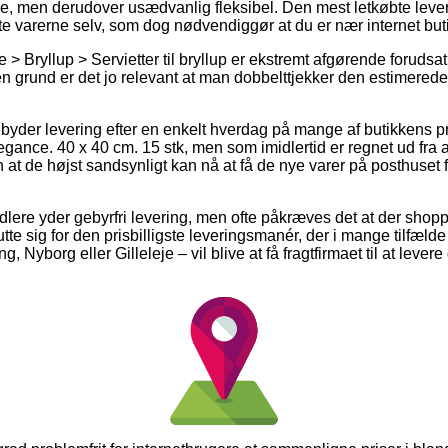
rere, men derudover usædvanlig fleksibel. Den mest letkøbte lev
e varerne selv, som dog nødvendiggør at du er nær internet bu
 Bryllup > Servietter til bryllup er ekstremt afgørende forudsa
 grund er det jo relevant at man dobbelttjekker den estimerede 
byder levering efter en enkelt hverdag på mange af butikkens p
egance. 40 x 40 cm. 15 stk, men som imidlertid er regnet ud fra 
n at de højst sandsynligt kan nå at få de nye varer på posthuset 
handlere yder gebyrfri levering, men ofte påkræves det at der sho
te sig for den prisbilligste leveringsmanér, der i mange tilfæl
, Nyborg eller Gilleleje – vil blive at få fragtfirmaet til at levere d